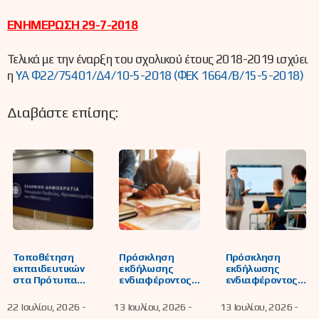
ΕΝΗΜΕΡΩΣΗ 29-7-2018
Τελικά με την έναρξη του σχολικού έτους 2018-2019 ισχύει
η
ΥΑ Φ22/75401/Δ4/10-5-2018 (ΦΕΚ 1664/Β/15-5-2018)
Διαβάστε επίσης:
Τοποθέτηση
Πρόσκληση
Πρόσκληση
εκπαιδευτικών
εκδήλωσης
εκδήλωσης
στα Πρότυπα
ενδιαφέροντος
ενδιαφέροντος
Εκκλησιαστικά
για απόσπαση
για πλήρωση
Σχολεία (Π.Ε.Σ.)
εκπαιδευτικών
λειτουργικών
22 Ιουλίου, 2026 -
13 Ιουλίου, 2026 -
13 Ιουλίου, 2026 -
του ν. 4823/2021
στα Σχολεία
κενών στα