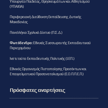
Υπουργείο Παιδείας, Θρησκευμάτων και Αθλητισμού
(ΥΠΑΙΘΑ)
Περιφερειακή Διεύθυνση Εκπαίδευσης Δυτικής
Μακεδονίας
Πανελλήνιο Σχολικό Δίκτυο (Π.Σ.Δ.)
Φωτόδενδρο:
Εθνικός Συσσωρευτής Εκπαιδευτικού
Περιεχομένου
Ινστιτούτο Εκπαιδευτικής Πολιτικής (Ι.ΕΠ.)
Εθνικός Οργανισμός Πιστοποίησης Προσόντων και
Επαγγελματικού Προσανατολισμού (Ε.Ο.Π.Π.Ε.Π.)
Πρόσφατες αναρτήσεις