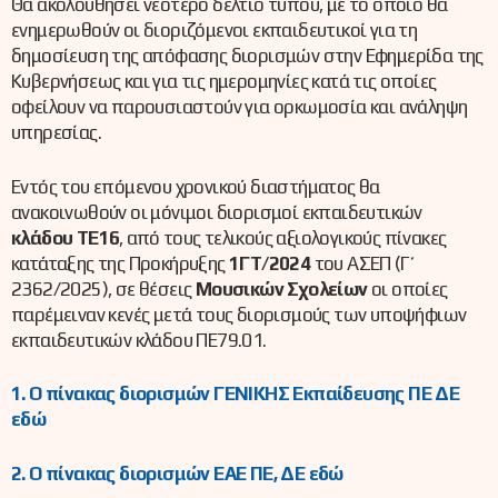
Θα ακολουθήσει νεότερο δελτίο τύπου, με το οποίο θα
ενημερωθούν οι διοριζόμενοι εκπαιδευτικοί για τη
δημοσίευση της απόφασης διορισμών στην Εφημερίδα της
Κυβερνήσεως και για τις ημερομηνίες κατά τις οποίες
οφείλουν να παρουσιαστούν για ορκωμοσία και ανάληψη
υπηρεσίας.
Εντός του επόμενου χρονικού διαστήματος θα
ανακοινωθούν οι μόνιμοι διορισμοί εκπαιδευτικών
κλάδου ΤΕ16
, από τους τελικούς αξιολογικούς πίνακες
κατάταξης της Προκήρυξης
1ΓΤ/2024
του ΑΣΕΠ (Γ΄
2362/2025), σε θέσεις
Μουσικών Σχολείων
οι οποίες
παρέμειναν κενές μετά τους διορισμούς των υποψήφιων
εκπαιδευτικών κλάδου ΠΕ79.01.
1. O πίνακας διορισμών ΓΕΝΙΚΗΣ Εκπαίδευσης ΠΕ ΔΕ
εδώ
2. Ο πίνακας διορισμών ΕΑΕ ΠΕ, ΔΕ εδώ