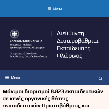
Μετάβαση
σε
Menu
περιεχόμενο
Menu
Μόνιμοι διορισμοί 8.823 εκπαιδευτικών
σε κενές οργανικές θέσεις
εκπαιδευτικών Πρωτοβάθμιας και