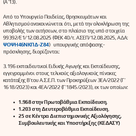
(Α΄ 13).
Από το Υπουργείο Παιδείας, Θρησκευμάτων και
Αθλητισμού ανακοινώνεται ότι, μετά την ολοκλήρωση της
υποβολής των αιτήσεων, στο πλαίσιο της υπό στοιχεία
99392/Ε1/12.08.2025 (ΦΕΚ 40/τ. ΑΣΕΠ/12.08.2025, ΑΔΑ:
ΨΟΨΗ46ΝΚΠΔ-Ζ84
) υπουργικής απόφασης-
πρόσκλησης, διορίζονται:
3.196 εκπαιδευτικοί Ειδικής Αγωγής και Εκπαίδευσης,
εγγεγραμμένοι στους τελικούς αξιολογικούς πίνακες
κατάταξης Β΄ του Α.Σ.Ε.Π. των Προκηρύξεων 3ΕΑ/2022 (Γ΄
1618/2023) και 4ΕΑ/2022 (Γ΄ 1845/2023), εκ των οποίων:
1.968 στην Πρωτοβάθμια Εκπαίδευση
,
1.203 στη Δευτεροβάθμια Εκπαίδευση
,
25 σε Κέντρα Διεπιστημονικής Αξιολόγησης,
Συμβουλευτικής και Υποστήριξης (ΚΕΔΑΣΥ)