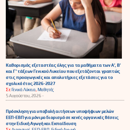
Καθορισμός εξεταστέας ύλης για τα μαθήματα των Α’, Β’
και Γ’ τάξεων Γενικού Λυκείου που εξετάζονται γραπτώς
στις προαγωγικές και απολυτήριες εξετάσεις για το
σχολικό έτος 2026-2027
Σε
Γενικά Λύκεια
,
Μαθητές
5 Αυγούστου, 2026 -
Πρόσκληση για υποβολή αιτήσεων υποψήφιων μελών
ΕΕΠ-ΕΒΠ για μόνιμο διορισμό σε κενές οργανικές θέσεις
στην Ειδική Αγωγή και Εκπαίδευση
Σε
Διορισμοί
,
ΕΕΠ-ΕΒΠ
,
Ειδική Αγωγή