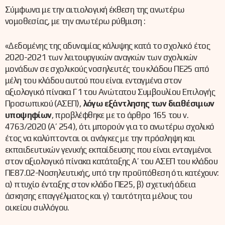
Σύμφωνα με την αιτιολογική έκθεση της ανωτέρω
νομοθεσίας, με την ανωτέρω ρύθμιση :
«Δεδομένης της αδυναμίας κάλυψης κατά το σχολικό έτος
2020-2021 των λειτουργικών αναγκών των σχολικών
μονάδων σε σχολικούς νοσηλευτές του κλάδου ΠΕ25 από
μέλη του κλάδου αυτού που είναι ενταγμένα στον
αξιολογικό πίνακα Γ1 του Ανώτατου Συμβουλίου Επιλογής
Προσωπικού (ΑΣΕΠ),
λόγω εξάντλησης των διαθέσιμων
υποψηφίων
, προβλέφθηκε με το άρθρο 165 του ν.
4763/2020 (Α’ 254), ότι μπορούν για το ανωτέρω σχολικό
έτος να καλύπτονται οι ανάγκες με την πρόσληψη και
εκπαιδευτικών γενικής εκπαίδευσης που είναι ενταγμένοι
στον αξιολογικό πίνακα κατάταξης Α’ του ΑΣΕΠ του κλάδου
ΠΕ87.02-Νοσηλευτικής, υπό την προϋπόθεση ότι κατέχουν:
α) πτυχίο ένταξης στον κλάδο ΠΕ25, β) σχετική άδεια
άσκησης επαγγέλματος και γ) ταυτότητα μέλους του
οικείου συλλόγου.