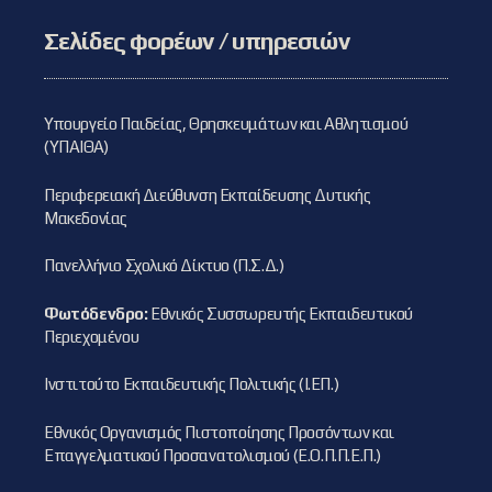
Σελίδες φορέων / υπηρεσιών
Υπουργείο Παιδείας, Θρησκευμάτων και Αθλητισμού
(ΥΠΑΙΘΑ)
Περιφερειακή Διεύθυνση Εκπαίδευσης Δυτικής
Μακεδονίας
Πανελλήνιο Σχολικό Δίκτυο (Π.Σ.Δ.)
Φωτόδενδρο:
Εθνικός Συσσωρευτής Εκπαιδευτικού
Περιεχομένου
Ινστιτούτο Εκπαιδευτικής Πολιτικής (Ι.ΕΠ.)
Εθνικός Οργανισμός Πιστοποίησης Προσόντων και
Επαγγελματικού Προσανατολισμού (Ε.Ο.Π.Π.Ε.Π.)