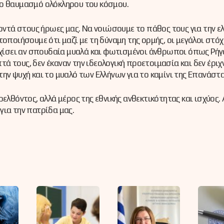
το θαυμασμό ολόκληρου του κόσμου.
οντά στους ήρωες μας. Να νοιώσουμε το πάθος τους για την ε
οποιήσουμε ότι μαζί με τη δύναμη της ορμής, οι μεγάλοι στόχ
αρχίσει αν σπουδαία μυαλά και φωτισμένοι άνθρωποι όπως Ρή
πτά τους, δεν έκαναν την ιδεολογική προετοιμασία και δεν έριχ
ην ψυχή και το μυαλό των Ελλήνων για το καμίνι της Επανάστ
ελθόντος, αλλά μέρος της εθνικής ανθεκτικότητας και ισχύος.
για την πατρίδα μας.