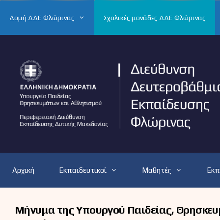
Μετάβαση
σε
Δομή ΔΔΕ Φλώρινας
Σχολικές μονάδες ΔΔΕ Φλώρινας
περιεχόμενο
Αρχική
Εκπαιδευτικοί
Μαθητές
Εκπ
Μήνυμα της Υπουργού Παιδείας, Θρησκευμ