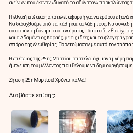
εκείνων που έκαναν «δυνατό το αδύνατον» προκαλώντας 
Η εθνική επέτειος αποτελεί αφορμή για να έρθουμε ξανά κ
Να διδαχθούμε από τα πάθη και τα λάθη τους. Να συνειδητ
απαιτούν τη δύναμη του πνεύματος. Τίποτα δεν θα είχε 
και ο Αδαμάντιος Κοραής, με τις ιδέες και τα φλογερά γρα
σπόρο της ελευθερίας. Προετοίμασαν με αυτό τον τρόπο τ
Η επέτειος της 25ης Μαρτίου αποτελεί όχι μόνο μνήμη παρ
έμπνευση του μέλλοντος που θέλουμε να δημιουργήσουμε 
Ζήτω η 25η Μαρτίου! Χρόνια πολλά!
Διαβάστε επίσης: