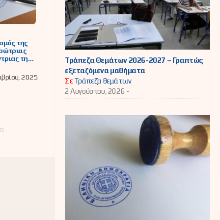
σμός της
ρώτριας
τριας της
Τράπεζα Θεμάτων 2026-2027 – Γραπτώς
σης Δ.Ε.
εξεταζόμενα μαθήματα
ς για την
μβρίου, 2025
Σε
Τράπεζα θεμάτων
της νέας
ς χρονιάς
2 Αυγούστου, 2026 -
τα