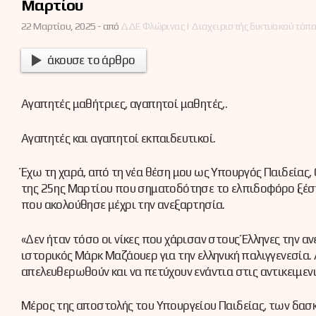
Μαρτίου
22 Μαρτίου, 2025 -
από
ΔΔΕ Φλώρινας | Διαχειριστής δικτυακού τόπ
άκουσε το άρθρο
Αγαπητές μαθήτριες, αγαπητοί μαθητές,.
Αγαπητές και αγαπητοί εκπαιδευτικοί.
Έχω τη χαρά, από τη νέα θέση μου ως Υπουργός Παιδείας,
της 25ης Μαρτίου που σηματοδότησε το ελπιδοφόρο ξέσπ
που ακολούθησε μέχρι την ανεξαρτησία.
«Δεν ήταν τόσο οι νίκες που χάρισαν στους Έλληνες την α
ιστορικός Μάρκ Μαζάουερ για την ελληνική παλιγγενεσία
απελευθερωθούν και να πετύχουν ενάντια στις αντικειμεν
Μέρος της αποστολής του Υπουργείου Παιδείας, των δασκ