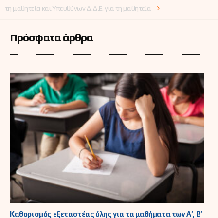
υποψηφίων
τη μαθητεία και Υπευθύνων Δ.Δ.Ε. για τη μαθητεία
έτους 2026 στις
δημόσιες ΣΑΕΚ
Πρόσφατα άρθρα
Καθορισμός εξεταστέας ύλης για τα μαθήματα των Α’, Β’