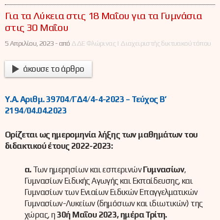
Για τα Λύκεια στις 18 Μαΐου για τα Γυμνάσια
στις 30 Μαΐου
5 Απριλίου, 2023 -
από
ΔΔΕ Φλώρινας | Διαχειριστής δικτυακού τόπου
άκουσε το άρθρο
Υ.Α. Αριθμ. 39704/ΓΔ4/4-4-2023 – Τεύχος B’
2194/04.04.2023
Ορίζεται ως ημερομηνία λήξης των μαθημάτων του
διδακτικού έτους 2022-2023:
α.
Των ημερησίων και εσπερινών
Γυμνασίων
,
Γυμνασίων Ειδικής Αγωγής και Εκπαίδευσης, και
Γυμνασίων των Ενιαίων Ειδικών Επαγγελματικών
Γυμνασίων-Λυκείων (δημόσιων και ιδιωτικών) της
χώρας, η
30ή Μαΐου 2023, ημέρα Τρίτη.