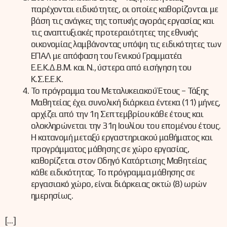
παρέχονται ειδικότητες, οι οποίες καθορίζονται με
βάση τις ανάγκες της τοπικής αγοράς εργασίας και
τις αναπτυξιακές προτεραιότητες της εθνικής
οικονομίας λαμβάνοντας υπόψη τις ειδικότητες των
ΕΠΑΛ με απόφαση του Γενικού Γραμματέα
Ε.Ε.Κ.Δ.Β.Μ. και Ν., ύστερα από εισήγηση του
Κ.Σ.Ε.Ε.Κ.
Το πρόγραμμα του Μεταλυκειακού Έτους – Τάξης
Μαθητείας έχει συνολική διάρκεια έντεκα (11) μήνες,
αρχίζει από την 1η Σεπτεμβρίου κάθε έτους και
ολοκληρώνεται την 31η Ιουλίου του επομένου έτους.
Η κατανομή μεταξύ εργαστηριακού μαθήματος και
προγράμματος μάθησης σε χώρο εργασίας,
καθορίζεται στον Οδηγό Κατάρτισης Μαθητείας
κάθε ειδικότητας. Το πρόγραμμα μάθησης σε
εργασιακό χώρο, είναι διάρκειας οκτώ (8) ωρών
ημερησίως.
[…]