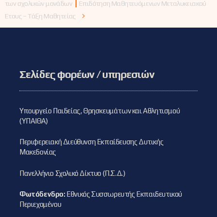
των σχολικών μονάδων
Επιδότηση Μαθητευόμενων Μεταλυκειακού
Έτους – Τάξη Μαθητείας
Σελίδες φορέων / υπηρεσιών
Υπουργείο Παιδείας, Θρησκευμάτων και Αθλητισμού
(ΥΠΑΙΘΑ)
Περιφερειακή Διεύθυνση Εκπαίδευσης Δυτικής
Μακεδονίας
Πανελλήνιο Σχολικό Δίκτυο (Π.Σ.Δ.)
Φωτόδενδρο:
Εθνικός Συσσωρευτής Εκπαιδευτικού
Περιεχομένου