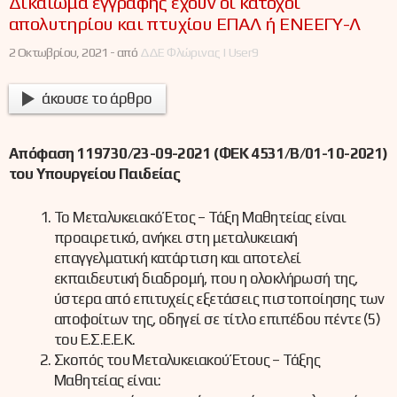
Δικαίωμα εγγραφής έχουν οι κάτοχοι
απολυτηρίου και πτυχίου ΕΠΑΛ ή ΕΝΕΕΓΥ-Λ
2 Οκτωβρίου, 2021 -
από
ΔΔΕ Φλώρινας | User9
άκουσε το άρθρο
Απόφαση
119730/23-09-2021
(ΦΕΚ 4531/Β/01-10-2021)
του Υπουργείου Παιδείας
Το Μεταλυκειακό Έτος – Τάξη Μαθητείας είναι
προαιρετικό, ανήκει στη μεταλυκειακή
επαγγελματική κατάρτιση και αποτελεί
εκπαιδευτική διαδρομή, που η ολοκλήρωσή της,
ύστερα από επιτυχείς εξετάσεις πιστοποίησης των
αποφοίτων της, οδηγεί σε τίτλο επιπέδου πέντε (5)
του Ε.Σ.Ε.Ε.Κ.
Σκοπός του Μεταλυκειακού Έτους – Τάξης
Μαθητείας είναι: