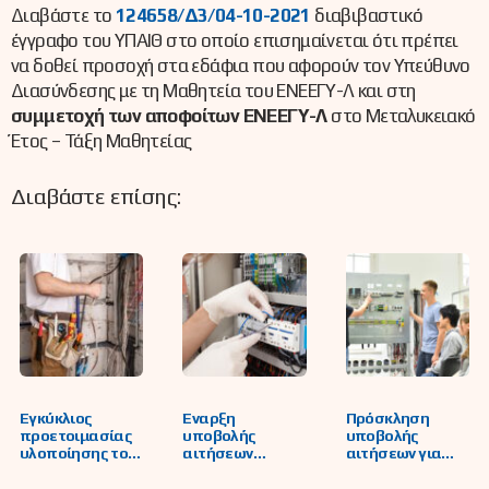
Διαβάστε το
124658/Δ3/04-10-2021
διαβιβαστικό
έγγραφο του ΥΠΑΙΘ στο οποίο επισημαίνεται ότι πρέπει
να δοθεί προσοχή στα εδάφια που αφορούν τον Υπεύθυνο
Διασύνδεσης με τη Μαθητεία του ΕΝΕΕΓΥ-Λ και στη
συμμετοχή των αποφοίτων ΕΝΕΕΓΥ-Λ
στο Μεταλυκειακό
Έτος – Τάξη Μαθητείας
Διαβάστε επίσης:
Εγκύκλιος
Έναρξη
Πρόσκληση
προετοιμασίας
υποβολής
υποβολής
υλοποίησης του
αιτήσεων
αιτήσεων για
Μεταλυκειακού
υποψηφίων
εκδήλωση
Έτους-Τάξης
μαθητευόμενων
ενδιαφέροντος