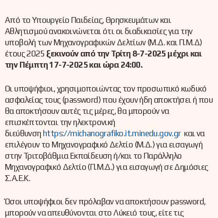
Από το Υπουργείο Παιδείας, Θρησκευμάτων και
Αθλητισμού ανακοινώνεται ότι οι διαδικασίες για την
υποβολή των Μηχανογραφικών Δελτίων (Μ.Δ. και Π.Μ.Δ)
έτους 2025
ξεκινούν από την Τρίτη 8-7-2025 μέχρι και
την Πέμπτη 17-7-2025 και ώρα 24:00.
Οι υποψήφιοι, χρησιμοποιώντας τον προσωπικό κωδικό
ασφαλείας τους (password) που έχουν ήδη αποκτήσει ή που
θα αποκτήσουν αυτές τις μέρες, θα μπορούν να
επισκέπτονται την ηλεκτρονική
διεύθυνση
https://michanografiko.it.minedu.gov.gr
και να
επιλέγουν το Μηχανογραφικό Δελτίο (Μ.Δ.) για εισαγωγή
στην Τριτοβάθμια Εκπαίδευση ή/και το Παράλληλο
Μηχανογραφικό Δελτίο (Π.Μ.Δ.) για εισαγωγή σε Δημόσιες
Σ.Α.Ε.Κ.
Όσοι υποψήφιοι δεν πρόλαβαν να αποκτήσουν password,
μπορούν να απευθύνονται στο Λύκειό τους, είτε τις