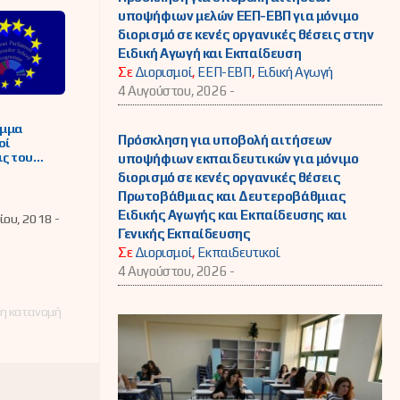
υποψήφιων μελών ΕΕΠ-ΕΒΠ για μόνιμο
διορισμό σε κενές οργανικές θέσεις στην
Ειδική Αγωγή και Εκπαίδευση
Σε
Διορισμοί
,
ΕΕΠ-ΕΒΠ
,
Ειδική Αγωγή
4 Αυγούστου, 2026 -
μμα
Πρόσκληση για υποβολή αιτήσεων
οί
ς του
υποψήφιων εκπαιδευτικών για μόνιμο
ϊκού
διορισμό σε κενές οργανικές θέσεις
υλίου» για
Πρωτοβάθμιας και Δευτεροβάθμιας
αθητές
Ειδικής Αγωγής και Εκπαίδευσης και
ν
ου, 2018 -
Γενικής Εκπαίδευσης
Σε
Διορισμοί
,
Εκπαιδευτικοί
4 Αυγούστου, 2026 -
 η κατανομή