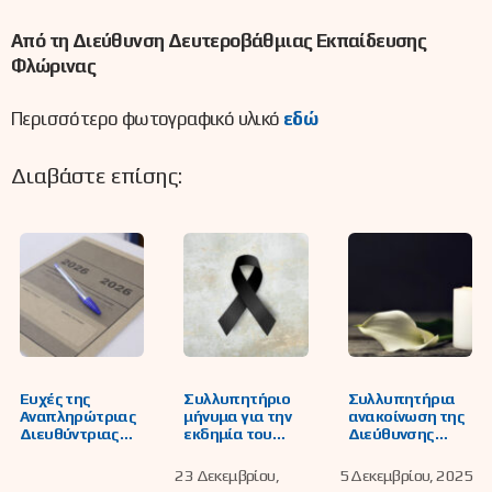
Από τη Διεύθυνση Δευτεροβάθμιας Εκπαίδευσης
Φλώρινας
Περισσότερο φωτογραφικό υλικό
εδώ
Διαβάστε επίσης:
Ευχές της
Συλλυπητήριο
Συλλυπητήρια
Αναπληρώτριας
μήνυμα για την
ανακοίνωση της
Διευθύντριας
εκδημία του
Διεύθυνσης
της Διεύθυνσης
συναδέλφου
Δευτεροβάθμια
Δευτεροβάθμια
Γεωργίου
ς Εκπαίδευσης
23 Δεκεμβρίου,
5 Δεκεμβρίου, 2025
ς Εκπαίδευσης
Πετρόπουλου
Φλώρινας