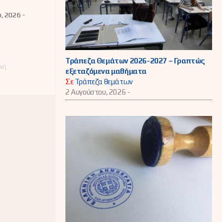
ιαστικά
(Π.Ε.Σ.)
υ, 2026 -
823/2021 (Α΄
Τράπεζα Θεμάτων 2026-2027 – Γραπτώς
κή
εξεταζόμενα μαθήματα
Σε
Τράπεζα θεμάτων
2 Αυγούστου, 2026 -