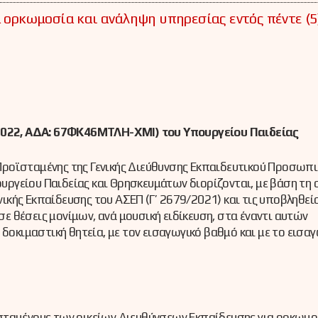
α ορκωμοσία και ανάληψη υπηρεσίας εντός πέντε (5
022, ΑΔΑ: 67ΦΚ46ΜΤΛΗ-ΧΜΙ) του Υπουργείου Παιδείας
ροϊσταμένης της Γενικής Διεύθυνσης Εκπαιδευτικού Προσωπ
ργείου Παιδείας και Θρησκευμάτων διορίζονται, με βάση τη 
ενικής Εκπαίδευσης του ΑΣΕΠ (Γ’ 2679/2021) και τις υποβληθεί
 σε θέσεις μονίμων, ανά μουσική ειδίκευση, στα έναντι αυτών
δοκιμαστική θητεία, με τον εισαγωγικό βαθμό και με το εισαγ
σταμένους των οικείων Διευθύνσεων Εκπαίδευσης για ορκωμο