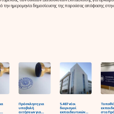
πό την ημερομηνία δημοσίευσης της παρούσας απόφασης στην
ια
Πρόσκληση για
5.487 νέοι
Τοποθέ
υποβολή
διορισμοί
εκπαιδ
α
αιτήσεων για
εκπαιδευτικών
στα Πρ