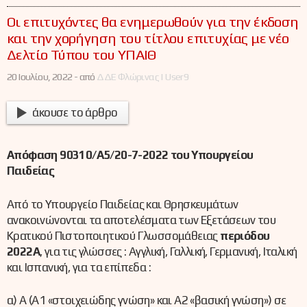
Οι επιτυχόντες θα ενημερωθούν για την έκδοση
και την χορήγηση του τίτλου επιτυχίας με νέο
Δελτίο Τύπου του ΥΠΑΙΘ
20 Ιουλίου, 2022 -
από
ΔΔΕ Φλώρινας | User9
άκουσε το άρθρο
Απόφαση 90310/A5/20-7-2022 του Υπουργείου
Παιδείας
Από το Υπουργείο Παιδείας και Θρησκευμάτων
ανακοινώνονται τα αποτελέσματα των Εξετάσεων του
Κρατικού Πιστοποιητικού Γλωσσομάθειας
περιόδου
2022Α
, για τις γλώσσες : Αγγλική, Γαλλική, Γερμανική, Ιταλική
και Ισπανική, για τα επίπεδα :
α) Α (Α1 «στοιχειώδης γνώση» και Α2 «βασική γνώση») σε