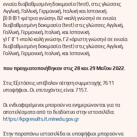
ενιαία διαβαθμισμένη δοκιμασία (test), στις γλώσσες
Αγγλική, Γαλλική, Γερμανική, Ιταλική και Ισπανική.
β) Β (Β1 «μέτρια γνώση», Β2 «καλή γνώση») σε ενιαία
διαβαθμισμένη δοκιμασία (test) στις γλώσσες Αγγλική,
Γαλλική, Γερμανική, Ιταλική, και Ισπανική.
γ) Γ (Γ1 «πολύ καλή γνώση», Γ2 «άριστη γνώση») σε ενιαία
διαβαθμισμένη δοκιμασία (test) στις γλώσσες Αγγλική,
Γαλλική, Γερμανική, Ιταλική, και Ισπανική,
που πραγματοποιήθηκαν στις 28 και 29 Μαΐου 2022
.
Στις Εξετάσεις υπέβαλαν αίτηση συμμετοχής 7611
υποψήφιοι. Οι επιτυχόντες είναι 7157.
Οι ενδιαφερόμενοι μπορούν να ενημερώνονται για τα
αποτελέσματα από το διαδίκτυο στην ιστοσελίδα:
https://kpgresults.it.minedu.gov.gr
Στην παραπάνω ιστοσελίδα οι υποψήφιοι μπορούν να