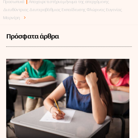
Προσωπικό
Αποχαιρετιστήριο μήνυμα της απερχόμενης
Διευθύντριας Δευτεροβάθμιας Εκπαίδευσης Φλώρινας Ευγενίας
Μαρνέρη
Πρόσφατα άρθρα