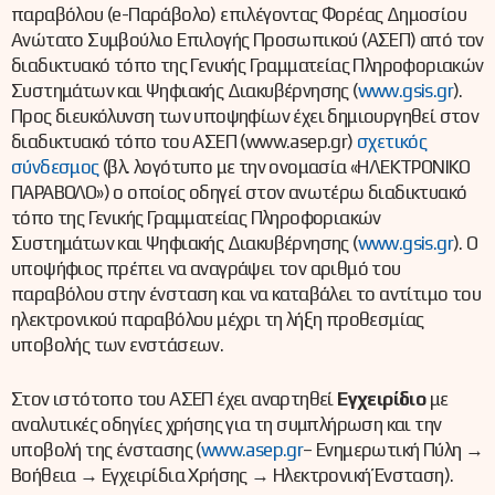
παραβόλου (e-Παράβολο) επιλέγοντας Φορέας Δημοσίου
Ανώτατο Συμβούλιο Επιλογής Προσωπικού (ΑΣΕΠ) από τον
διαδικτυακό τόπο της Γενικής Γραμματείας Πληροφοριακών
Συστημάτων και Ψηφιακής Διακυβέρνησης (
www.gsis.gr
).
Προς διευκόλυνση των υποψηφίων έχει δημιουργηθεί στον
διαδικτυακό τόπο του ΑΣΕΠ (www.asep.gr)
σχετικός
σύνδεσμος
(βλ. λογότυπο με την ονομασία «ΗΛΕΚΤΡΟΝΙΚΟ
ΠΑΡΑΒΟΛΟ») ο οποίος οδηγεί στον ανωτέρω διαδικτυακό
τόπο της Γενικής Γραμματείας Πληροφοριακών
Συστημάτων και Ψηφιακής Διακυβέρνησης (
www.gsis.gr
). Ο
υποψήφιος πρέπει να αναγράψει τον αριθμό του
παραβόλου στην ένσταση και να καταβάλει το αντίτιμο του
ηλεκτρονικού παραβόλου μέχρι τη λήξη προθεσμίας
υποβολής των ενστάσεων.
Στον ιστότοπο του ΑΣΕΠ έχει αναρτηθεί
Εγχειρίδιο
με
αναλυτικές οδηγίες χρήσης για τη συμπλήρωση και την
υποβολή της ένστασης (
www.asep.gr
– Ενημερωτική Πύλη →
Βοήθεια → Εγχειρίδια Χρήσης → Ηλεκτρονική Ένσταση).