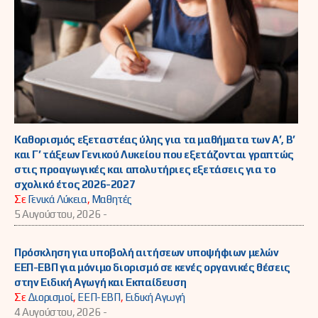
Καθορισμός εξεταστέας ύλης για τα μαθήματα των Α’, Β’
και Γ’ τάξεων Γενικού Λυκείου που εξετάζονται γραπτώς
στις προαγωγικές και απολυτήριες εξετάσεις για το
σχολικό έτος 2026-2027
Σε
Γενικά Λύκεια
,
Μαθητές
5 Αυγούστου, 2026 -
Πρόσκληση για υποβολή αιτήσεων υποψήφιων μελών
ΕΕΠ-ΕΒΠ για μόνιμο διορισμό σε κενές οργανικές θέσεις
στην Ειδική Αγωγή και Εκπαίδευση
Σε
Διορισμοί
,
ΕΕΠ-ΕΒΠ
,
Ειδική Αγωγή
4 Αυγούστου, 2026 -