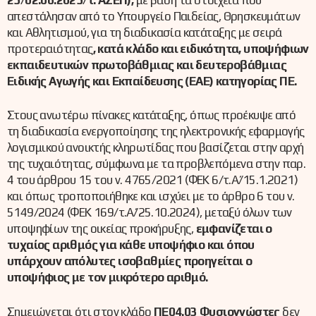
απεστάλησαν από το Υπουργείο Παιδείας, Θρησκευμάτων
και Αθλητισμού, για τη διαδικασία κατάταξης με σειρά
προτεραιότητας
, κατά κλάδο και ειδικότητα, υποψήφιων
εκπαιδευτικών πρωτοβάθμιας και δευτεροβάθμιας
Ειδικής Αγωγής και Εκπαίδευσης (ΕΑΕ) κατηγορίας ΠΕ.
Στους ανωτέρω πίνακες κατάταξης, όπως προέκυψε από
τη διαδικασία ενεργοποίησης της ηλεκτρονικής εφαρμογής
λογισμικού ανοικτής κληρωτίδας που βασίζεται στην αρχή
της τυχαιότητας, σύμφωνα με τα προβλεπόμενα στην παρ.
4 του άρθρου 15 του ν. 4765/2021 (ΦΕΚ 6/τ.Α΄/15.1.2021)
και όπως τροποποιήθηκε και ισχύει με το άρθρο 6 του ν.
5149/2024 (ΦΕΚ 169/τ.Α΄/25.10.2024), μεταξύ όλων των
υποψηφίων της οικείας προκήρυξης,
εμφανίζεται ο
τυχαίος αριθμός για κάθε υποψήφιο και όπου
υπάρχουν απόλυτες ισοβαθμίες προηγείται ο
υποψήφιος με τον μικρότερο αριθμό.
Σημειώνεται ότι στον κλάδο
ΠΕ04.03
Φυσιογνώστες
δεν