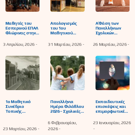
Μαθητές του
Απολογισμός
Α΄ Φάση των
Εσπερινού ΕΠΑΛ
του 1ου
Πανελλήνιων
Φλώρινας στην
Μαθητικού
Σχολικών
Ισπανία: Τεχνητή
Συνεδρίου
Αγώνων
Νοημοσύνη και
Τοπικής
Κλασικού
3 Απριλίου, 2026 -
31 Μαρτίου, 2026 -
26 Μαρτίου, 2026 -
Δομική Μηχανική
Ιστορίας: «Η
Αθλητισμού
στην πράξη
Φλώρινα και η
Λυκείων (ΓΕΛ –
ευρύτερη
ΕΠΑΛ)
περιοχή της από
το 1900 έως το
1950»
1ο Μαθητικό
Πανελλήνια
Εκπαιδευτικές
Συνέδριο
Ημέρα Φιλάθλου
επισκέψεις και
Τοπικής
2026 – Σχολικές
επιμορφωτικές
Ιστορίας, με
Αθλητικές
δράσεις στα
θέμα: «Η
Δράσεις
Κέντρα
6 Φεβρουαρίου,
23 Ιανουαρίου, 2026
Φλώρινα και η
Εκπαίδευσης για
23 Μαρτίου, 2026 -
2026 -
-
ευρύτερη
το Περιβάλλον