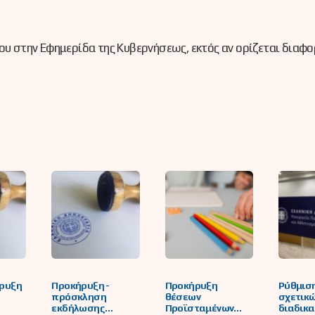
ου στην Εφημερίδα της Κυβερνήσεως, εκτός αν ορίζεται διαφο
ρυξη
Προκήρυξη -
Προκήρυξη
Ρύθμισ
πρόσκληση
θέσεων
σχετικώ
εκδήλωσης
Προϊσταμένων
διαδικ