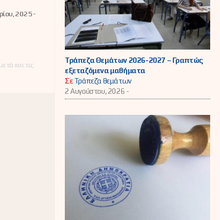
ς και
τησης των
ίου, 2025 -
αμένων
ντρων
τημονικής
ησης,
λευτικής
στήριξης
Τράπεζα Θεμάτων 2026-2027 – Γραπτώς
ετά και τις
Σ.Υ.)
εξεταζόμενα μαθήματα
Σε
Τράπεζα θεμάτων
2 Αυγούστου, 2026 -