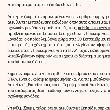
κατά προτεραιότητα ο Υποδιευθυντής Β΄.
Διευκρινίζουμε ότι, προκειμένου για την ορθή εφαρμογή 
Διευθυντές Εκπαίδευσης
εκδίδουν
, όταν αυτό απαιτείται,
σχολικών μονάδων αρμοδιότητάς τους,
καθώς και τυχόν
προβλεπόμενου επιδόματος θέσης ευθύνης
. Προκειμένου,
μονάδας, ο οποίος λαμβάνει χώρα στις 30 Σεπτεμβρίου κ
επιστροφής τυχόν αχρεωστήτως καταβληθέντων αφορούν 
οικείου έτους. Προκειμένου για τα ΕΠΑΛ, τυχόν εκδιδόμ
καταβληθέντων αφορούν και σε χρονικό διάστημα με ημερ
του διδακτικού έτους.
Σημειώνουμε σχετικά ότι η 30η Σεπτεμβρίου εκάστου έτου
ΕΠΑΛ, είναι οι κρίσιμες ημερομηνίες και για τις μισθολογ
Διευθυντές Εκπαίδευσης και οι Περιφερειακοί Διευθυντές
του επιδόματος θέσης ευθύνης των εν λόγω στελεχών, όπ
σχολικής μονάδας.
Υπενθυμίζουμε, τέλος, ότι οι Διευθύνσεις Εκπαίδευσης κα