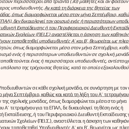
τούν περισσότεροι από τριάντα (30) μαθητές και αν φοιτούν
τερος υποδιευθυντής.
Αν κατά τη διάρκεια της θητείας των
άδας, όπως διαμορφώνεται μέσα στον μήνα Σεπτέμβριο, καθώ
(ΕΠΑΛ), δεν δικαιολογεί τον ορισμό ενός ή περισσότερων υποδ
υθυντή Εκπαίδευσης ή του Περιφερειακού Διευθυντή Εκπαίδ
ατικών Σχολείων (ΠΕΙ.Σ.) αναστέλλεται η άσκηση των καθηκόν
χουν τοποθετηθεί υποδιευθυντές Α’ και Β’, θεωρείται ως πλε
αθητών, όπως διαμορφώνεται μέσα στον μήνα Σεπτέμβριο, καθώ
 ορισμό ενός ή περισσότερων υποδιευθυντών σε σχολική μονάδα
 τοποθετούνται ένας ή περισσότεροι υποδιευθυντές, αντίστοιχ
 υπόλοιπο της τρέχουσας θητείας, κατά το οποίο εξακολουθού
 Υποδιευθυντών σε κάθε σχολική μονάδα, σε συνάρτηση με τον
ο μήνα Σεπτέμβριο, καθώς και κατά τη λήξη του Α΄ τετραμήνου
ν της σχολικής μονάδας, όπως διαμορφώνεται μέσα στο μήνα
υ Α΄ τετραμήνου για τα ΕΠΑΛ, δε δικαιολογεί τη θέση ενός ή
 Εκπαίδευσης, ή του Περιφερειακού Διευθυντή Εκπαίδευσης γ
ατικών Σχολείων (ΠΕΙ.Σ.), αναστέλλεται η άσκηση των καθηκό
χουν τοποθετηθεί Υποδιευθυντές Α΄ και Β’, θεωρείται ως πλ