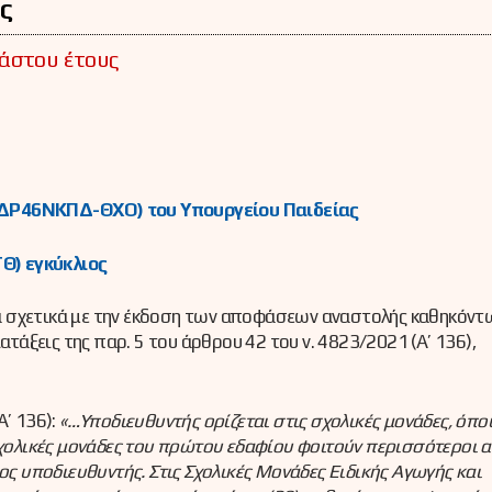
ές
κάστου έτους
9ΧΔΡ46ΝΚΠΔ-ΘΧΟ) του Υπουργείου Παιδείας
Θ) εγκύκλιος
ερα σχετικά με την έκδοση των αποφάσεων αναστολής καθηκόντ
ξεις της παρ. 5 του άρθρου 42 του ν. 4823/2021 (A’ 136),
A’ 136):
«…Υποδιευθυντής ορίζεται στις σχολικές μονάδες, όπο
 σχολικές μονάδες του πρώτου εδαφίου φοιτούν περισσότεροι 
ος υποδιευθυντής. Στις Σχολικές Μονάδες Ειδικής Αγωγής και