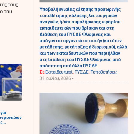
τάς τους
Υποβολή ενιαίας αίτησης προσωρινής
ιο του
τοποθέτησης κάλυψης λειτουργικών
αναγκών, ή/και συμπλήρωσης ωραρίου
εκπαιδευτικών που βρίσκονται στη
Διάθεση του ΠΥΣΔΕ Φλώρινας και
υπάγονται οργανικά σε αυτήν (κατόπιν
μετάθεσης, μετάταξης ή διορισμού), αλλά
και των εκπαιδευτικών που περιήλθαν
στη διάθεση του ΠΥΣΔΕ Φλώρινας από
απόσπαση από άλλο ΠΥΣΔΕ
Σε
Εκπαιδευτικοί
,
ΠΥΣΔΕ
,
Τοποθετήσεις
31 Ιουλίου, 2026 -
γία
ών μονάδων
ης
ειας των
 για την