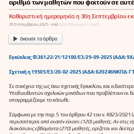
αριθμό των μαθητών που φοιτούν σε αυτ
Καθοριστική ημερομηνία η 30η Σεπτεμβρίου ε
29 Σεπτεμβρίου, 2025 -
από
ΔΔΕ Φλώρινας | User9
άκουσε το άρθρο
Εγκύκλιος Φ.361.22/21/12100/Ε3/29-09-2025 (ΑΔΑ: 
Σχετική η 19505/Ε3/20-02-2025 (ΑΔΑ: 620Ζ46ΝΚΠΔ-ΓΤ
Σε συνέχεια της ως άνω σχετικής Εγκυκλίου, και ειδικότ
Υποδιευθυντών σχολικών μονάδων που προβλέπουν οι διατά
υπογραμμίζουμε τα κάτωθι:
Σύμφωνα με την παρ. 5 του άρθρου 42 του ν. 4823/2021 (
περισσότεροι από εκατόν είκοσι (120) μαθητές. Αν στις
διακόσιους εβδομήντα (270) μαθητές, ορίζεται και δεύτερ