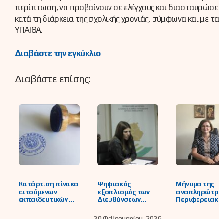
περίπτωση, να προβαίνουν σε ελέγχους και διασταυρώσει
κατά τη διάρκεια της σχολικής χρονιάς, σύμφωνα και με τ
ΥΠΑΙΘΑ.
Διαβάστε την εγκύκλιο
Διαβάστε επίσης:
Κατάρτιση πίνακα
Ψηφιακός
Μήνυμα της
αιτούμενων
εξοπλισμός των
αναπληρώτρ
εκπαιδευτικών ως
Διευθύνσεων
Περιφερειακ
δεκτών
Εκπαίδευσης
Διευθύντρια
υποψηφίων,
Δυτικής
Εκπαίδευση
20 Φεβρουαρίου, 2026