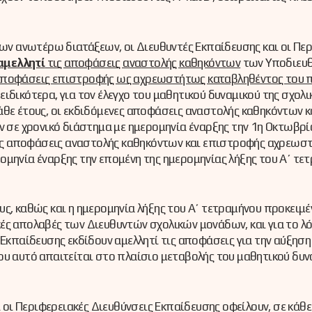
των ανωτέρω διατάξεων, οι Διευθυντές Εκπαίδευσης και οι Πε
αμελλητί
τις αποφάσεις αναστολής καθηκόντων
των Υποδιευ
 αποφάσεις επιστροφής ως αχρεωστήτως καταβληθέντος του 
 ειδικότερα, για τον έλεγχο του μαθητικού δυναμικού της σχολι
άθε έτους, οι εκδιδόμενες αποφάσεις αναστολής καθηκόντων κ
σε χρονικό διάστημα με ημερομηνία έναρξης την 1η Οκτωβρί
ενες αποφάσεις αναστολής καθηκόντων και επιστροφής αχρεωσ
ομηνία έναρξης την επομένη της ημερομηνίας λήξης του Α΄ τε
ς, καθώς και η ημερομηνία λήξης του Α΄ τετραμήνου προκειμέ
ικές απολαβές των Διευθυντών σχολικών μονάδων, και για το λό
 Εκπαίδευσης εκδίδουν αμελλητί τις αποφάσεις για την αύξηση
ου αυτό απαιτείται στο πλαίσιο μεταβολής του μαθητικού δυν
ι οι Περιφερειακές Διευθύνσεις Εκπαίδευσης οφείλουν, σε κάθε