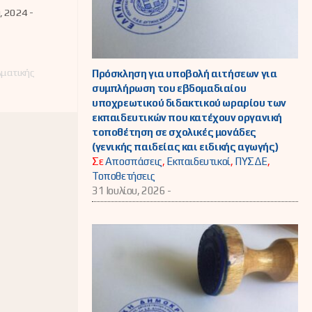
η των
, 2024 -
του
ϊκού
ουλίου
λματικής
Πρόσκληση για υποβολή αιτήσεων για
συμπλήρωση του εβδομαδιαίου
υποχρεωτικού διδακτικού ωραρίου των
εκπαιδευτικών που κατέχουν οργανική
τοποθέτηση σε σχολικές μονάδες
(γενικής παιδείας και ειδικής αγωγής)
Σε
Αποσπάσεις
,
Εκπαιδευτικοί
,
ΠΥΣΔΕ
,
Τοποθετήσεις
31 Ιουλίου, 2026 -