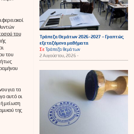
ριφερειακοί
θυντών
ποσού του
Τράπεζα Θεμάτων 2026-2027 – Γραπτώς
κής
εξεταζόμενα μαθήματα
αι
Σε
Τράπεζα θεμάτων
ου του
2 Αυγούστου, 2026 -
τήτως
τραμήνου
νου για τα
γο αυτό οι
 ή μείωση
αμικού της