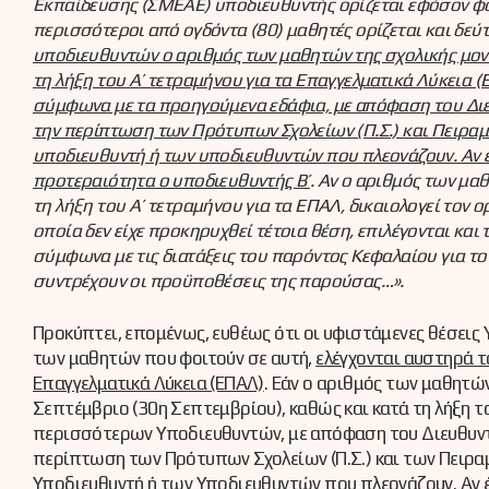
Εκπαίδευσης (ΣΜΕΑΕ) υποδιευθυντής ορίζεται εφόσον φοι
περισσότεροι από ογδόντα (80) μαθητές ορίζεται και δεύ
υποδιευθυντών ο αριθμός των μαθητών της σχολικής μον
τη λήξη του Α’ τετραμήνου για τα Επαγγελματικά Λύκεια 
σύμφωνα με τα προηγούμενα εδάφια, με απόφαση του Διε
την περίπτωση των Πρότυπων Σχολείων (Π.Σ.) και Πειραμ
υποδιευθυντή ή των υποδιευθυντών που πλεονάζουν. Αν έ
προτεραιότητα ο υποδιευθυντής Β’
. Αν ο αριθμός των μ
τη λήξη του Α’ τετραμήνου για τα ΕΠΑΛ, δικαιολογεί τον
οποία δεν είχε προκηρυχθεί τέτοια θέση, επιλέγονται και
σύμφωνα με τις διατάξεις του παρόντος Κεφαλαίου για το
συντρέχουν οι προϋποθέσεις της παρούσας…».
Προκύπτει, επομένως, ευθέως ότι οι υφιστάμενες θέσεις
των μαθητών που φοιτούν σε αυτή,
ελέγχονται αυστηρά τ
Επαγγελματικά Λύκεια (ΕΠΑΛ)
. Εάν ο αριθμός των μαθητώ
Σεπτέμβριο (30η Σεπτεμβρίου), καθώς και κατά τη λήξη το
περισσότερων Υποδιευθυντών, με απόφαση του Διευθυντή
περίπτωση των Πρότυπων Σχολείων (Π.Σ.) και των Πειραμ
Υποδιευθυντή ή των Υποδιευθυντών που πλεονάζουν. Αν έ