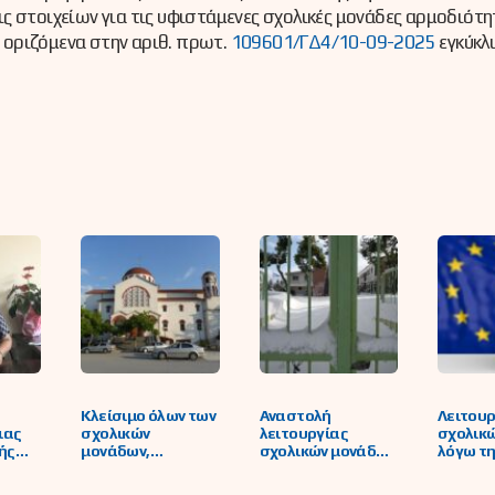
ς στοιχείων για τις υφιστάμενες σχολικές μονάδες αρμοδιότη
α οριζόμενα στην αριθ. πρωτ.
109601/ΓΔ4/10-09-2025
εγκύκλ
Κλείσιμο όλων των
Αναστολή
Λειτουρ
ιας
σχολικών
λειτουργίας
σχολικ
ής
μονάδων,
σχολικών μονάδων
λόγω τ
ς
Πρωτοβάθμιας και
όλων των
διενέργ
ς
Δευτεροβάθμιας
βαθμίδων και των
εκλογών