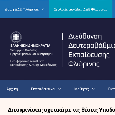
Μετάβαση
σε
Δομή ΔΔΕ Φλώρινας
Σχολικές μονάδες ΔΔΕ Φλώρινας
περιεχόμενο
Αρχική
Εκπαιδευτικοί
Μαθητές
Εκπ
Διευκρινίσεις σχετικά με τις θέσεις Υπο