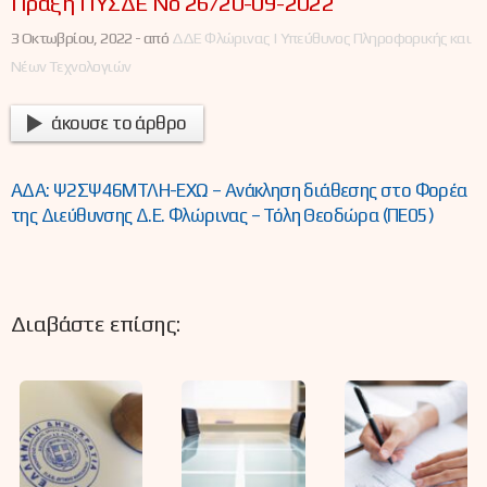
Πράξη ΠΥΣΔΕ Νο 26/20-09-2022
3 Οκτωβρίου, 2022 -
από
ΔΔΕ Φλώρινας | Υπεύθυνος Πληροφορικής και
Νέων Τεχνολογιών
άκουσε το άρθρο
ΑΔΑ: Ψ2ΣΨ46ΜΤΛΗ-ΕΧΩ – Ανάκληση διάθεσης στο Φορέα
της Διεύθυνσης Δ.Ε. Φλώρινας – Τόλη Θεοδώρα (ΠΕ05)
Διαβάστε επίσης: