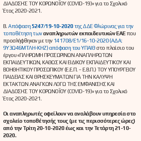
ΔΙΑΔΟΣΗΣ ΤΟΥ ΚΟΡΩΝΟΪΟΥ (COVID-19)» για το Σχολικό
Έτος 2020-2021.
Β.
Απόφαση
5247/19-10-2020
της ΔΔΕ Φλώρινας για την
τοποθέτηση των
αναπληρωτών εκπαιδευτικών ΕΑΕ
που
προσλήφθηκαν με την
141708/Ε1/16-10-2020 (ΑΔΑ:
9Υ3Ω46ΜΤΛΗ-ΚΗΖ) απόφαση του ΥΠΑΙΘ
στο πλαίσιο του
έργου «ΠΛΗΡΩΜΗ ΠΡΟΣΩΡΙΝΩΝ ΑΝΑΠΛΗΡΩΤΩΝ
ΕΚΠΑΙΔΕΥΤΙΚΩΝ, ΚΑΘΩΣ ΚΑΙ ΕΙΔΙΚΟΥ ΕΚΠΑΙΔΕΥΤΙΚΟΥ ΚΑΙ
ΒΟΗΘΗΤΙΚΟΥ ΠΡΟΣΩΠΙΚΟΥ (Ε.Ε.Π. – Ε.Β.Π.) ΤΟΥ ΥΠΟΥΡΓΕΙΟΥ
ΠΑΙΔΕΙΑΣ ΚΑΙ ΘΡΗΣΚΕΥΜΑΤΩΝ ΓΙΑ ΤΗΝ ΚΑΛΥΨΗ
ΕΚΤΑΚΤΩΝ ΑΝΑΓΚΩΝ ΛΟΓΩ ΤΗΣ ΕΜΦΑΝΙΣΗΣ ΚΑΙ
ΔΙΑΔΟΣΗΣ ΤΟΥ ΚΟΡΩΝΟΪΟΥ (COVID-19)» για το Σχολικό
Έτος 2020-2021.
Οι αναπληρωτές οφείλουν να αναλάβουν υπηρεσία στο
σχολείο τοποθέτησής τους (με τις περισσότερες ώρες)
από την Τρίτη 20-10-2020 έως και την Τετάρτη 21-10-
2020.