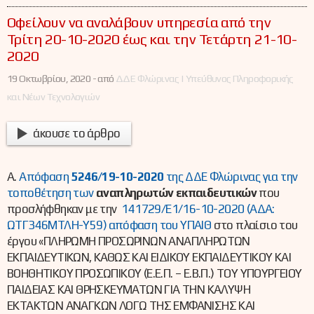
Οφείλουν να αναλάβουν υπηρεσία από την
Τρίτη 20-10-2020 έως και την Τετάρτη 21-10-
2020
19 Οκτωβρίου, 2020 -
από
ΔΔΕ Φλώρινας | Υπεύθυνος Πληροφορικής
και Νέων Τεχνολογιών
άκουσε το άρθρο
Α.
Απόφαση
5246/19-10-2020
της ΔΔΕ Φλώρινας για την
τοποθέτηση των
αναπληρωτών εκπαιδευτικών
που
προσλήφθηκαν με την
141729/Ε1/16-10-2020 (ΑΔΑ:
ΩΤΓ346ΜΤΛΗ-Υ59) απόφαση του ΥΠΑΙΘ
στο πλαίσιο του
έργου «ΠΛΗΡΩΜΗ ΠΡΟΣΩΡΙΝΩΝ ΑΝΑΠΛΗΡΩΤΩΝ
ΕΚΠΑΙΔΕΥΤΙΚΩΝ, ΚΑΘΩΣ ΚΑΙ ΕΙΔΙΚΟΥ ΕΚΠΑΙΔΕΥΤΙΚΟΥ ΚΑΙ
ΒΟΗΘΗΤΙΚΟΥ ΠΡΟΣΩΠΙΚΟΥ (Ε.Ε.Π. – Ε.Β.Π.) ΤΟΥ ΥΠΟΥΡΓΕΙΟΥ
ΠΑΙΔΕΙΑΣ ΚΑΙ ΘΡΗΣΚΕΥΜΑΤΩΝ ΓΙΑ ΤΗΝ ΚΑΛΥΨΗ
ΕΚΤΑΚΤΩΝ ΑΝΑΓΚΩΝ ΛΟΓΩ ΤΗΣ ΕΜΦΑΝΙΣΗΣ ΚΑΙ