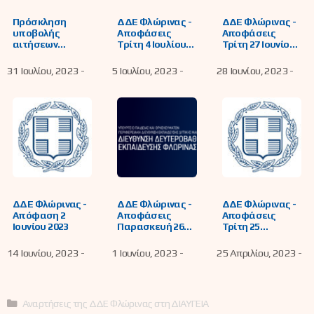
Πρόσκληση
ΔΔΕ Φλώρινας -
ΔΔΕ Φλώρινας -
υποβολής
Αποφάσεις
Αποφάσεις
αιτήσεων
Τρίτη 4 Ιουλίου
Τρίτη 27 Ιουνίου
τοποθέτησης
2023
2023
μελών ΕΕΠ-ΕΒΠ,
31 Ιουλίου, 2023 -
5 Ιουλίου, 2023 -
28 Ιουνίου, 2023 -
για την κάλυψη
λειτουργικών
κενών Σ.Μ.Ε.Α.Ε.
της Διεύθυνσης
Δ.Ε. Φλώρινας,
το διδακτικό
έτος 2023-2024
ΔΔΕ Φλώρινας -
ΔΔΕ Φλώρινας -
ΔΔΕ Φλώρινας -
Απόφαση 2
Αποφάσεις
Αποφάσεις
Ιουνίου 2023
Παρασκευή 26
Τρίτη 25
Μαΐου 2023
Απριλίου 2023
14 Ιουνίου, 2023 -
1 Ιουνίου, 2023 -
25 Απριλίου, 2023 -
Κατηγορίες
Αναρτήσεις της ΔΔΕ Φλώρινας στη ΔΙΑΥΓΕΙΑ