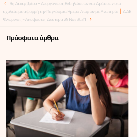
3η Δεκεμβρίου – Διοργάνωση Εκδηλώσεων και Δράσεων στα
σχολεία με αφορμή την Παγκόσμια Ημέρα Ατόμων με Αναπηρία
ΔΔΕ
Φλώρινας – Αποφάσεις Δευτέρα 29 Νοε 2021
Πρόσφατα άρθρα