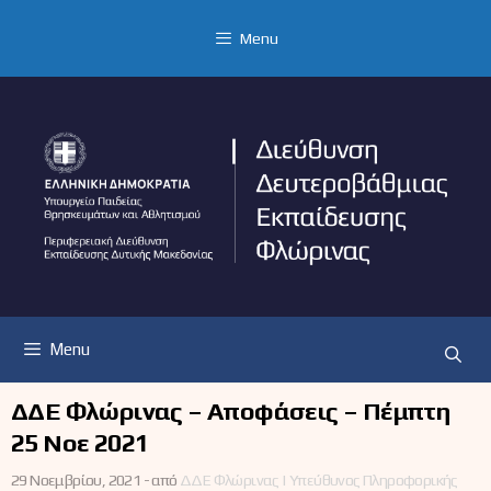
Μετάβαση
σε
Menu
περιεχόμενο
Menu
ΔΔΕ Φλώρινας – Αποφάσεις – Πέμπτη
25 Νοε 2021
29 Νοεμβρίου, 2021 -
από
ΔΔΕ Φλώρινας | Υπεύθυνος Πληροφορικής