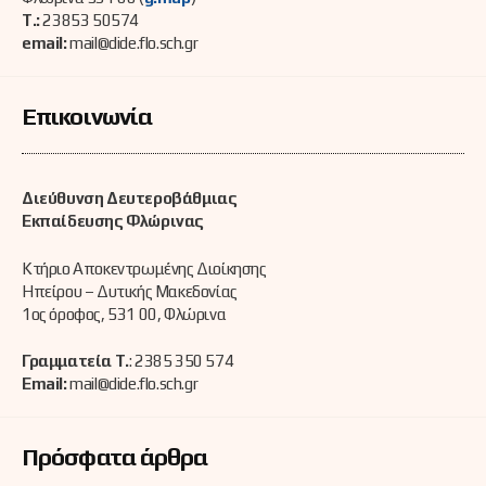
Τ.:
23853 50574
email:
mail@dide.flo.sch.gr
Επικοινωνία
Διεύθυνση Δευτεροβάθμιας
Εκπαίδευσης Φλώρινας
Κτήριο Αποκεντρωμένης Διοίκησης
Ηπείρου – Δυτικής Μακεδονίας
1ος όροφος, 531 00, Φλώρινα
Γραμματεία Τ.
: 2385 350 574
Email:
mail@dide.flo.sch.gr
Πρόσφατα άρθρα