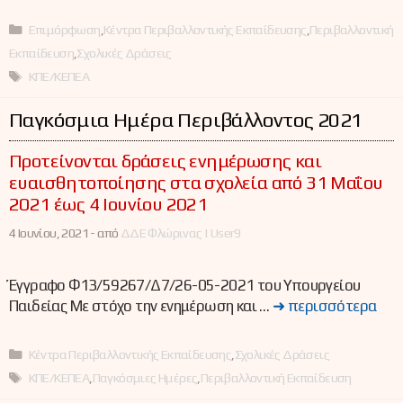
Κατηγορίες
Επιμόρφωση
,
Κέντρα Περιβαλλοντικής Εκπαίδευσης
,
Περιβαλλοντική
Εκπαίδευση
,
Σχολικές Δράσεις
Ετικέτες
ΚΠΕ/ΚΕΠΕΑ
Παγκόσμια Ημέρα Περιβάλλοντος 2021
Προτείνονται δράσεις ενημέρωσης και
ευαισθητοποίησης στα σχολεία από 31 Μαΐου
2021 έως 4 Ιουνίου 2021
4 Ιουνίου, 2021 -
από
ΔΔΕ Φλώρινας | User9
Έγγραφο Φ13/59267/Δ7/26-05-2021 του Υπουργείου
Παιδείας Με στόχο την ενημέρωση και …
➜ περισσότερα
Κατηγορίες
Κέντρα Περιβαλλοντικής Εκπαίδευσης
,
Σχολικές Δράσεις
Ετικέτες
ΚΠΕ/ΚΕΠΕΑ
,
Παγκόσμιες Ημέρες
,
Περιβαλλοντική Εκπαίδευση