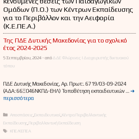
κενούμενες θέσεις των Παιδαγωγικών
Ομάδων (Π.Ο.) των Κέντρων Εκπαίδευσης
για το Περιβάλλον και την Αειφορία
(Κ.Ε.ΠΕ.Α.)
Της ΠΔΕ Δυτικής Μακεδονίας για το σχολικό
έτος 2024-2025
5 Σεπτεμβρίου, 2024 -
από
ΔΔΕ Φλώρινας | Διαχειριστής δικτυακού
τόπου
ΠΔΕ Δυτικής Μακεδονίας, Αρ. Πρωτ:. 6719/03-09-2024
(ΑΔΑ: 66ΞΟ46ΝΚΠΔ-ΕΗΛ) Τοποθέτηση εκπαιδευτικών …
➜
περισσότερα
Κατηγορίες
Αποσπάσεις
,
Εκπαιδευτικοί
,
Κέντρα Περιβαλλοντικής
Εκπαίδευσης
,
Περιβαλλοντική Εκπαίδευση
Ετικέτες
ΚΠΕ/ΚΕΠΕΑ