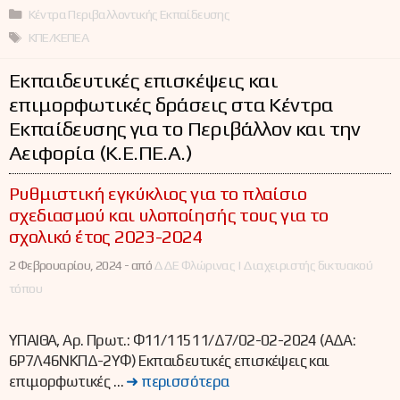
Κατηγορίες
Κέντρα Περιβαλλοντικής Εκπαίδευσης
Ετικέτες
ΚΠΕ/ΚΕΠΕΑ
Εκπαιδευτικές επισκέψεις και
επιμορφωτικές δράσεις στα Κέντρα
Εκπαίδευσης για το Περιβάλλον και την
Αειφορία (Κ.Ε.ΠΕ.Α.)
Ρυθμιστική εγκύκλιος για το πλαίσιο
σχεδιασμού και υλοποίησής τους για το
σχολικό έτος 2023-2024
2 Φεβρουαρίου, 2024 -
από
ΔΔΕ Φλώρινας | Διαχειριστής δικτυακού
τόπου
ΥΠΑΙΘΑ, Αρ. Πρωτ.: Φ11/11511/Δ7/02-02-2024 (ΑΔΑ:
6Ρ7Λ46ΝΚΠΔ-2ΥΦ) Εκπαιδευτικές επισκέψεις και
επιμορφωτικές …
➜ περισσότερα