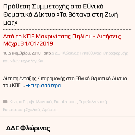
Πρόθεση Συμμετοχής στο Εθνικό
Θεματικό Δίκτυο «Τα Βότανα στη Ζωή
μας»
Από το ΚΠΕ Μακρινίτσας Πηλίου - Αιτήσεις
Μέχρι 31/01/2019
18 Δεκεμβρίου, 2018 -
από
ΔΔΕ Φλώρινας | Υπεύθυνος Πληροφορικής
και Νέων Τεχνολογιών
Αίτηση ένταξης / παραμονής στο Εθνικό Θεματικό Δίκτυο
του ΚΠΕ …
➜ περισσότερα
Κατηγορίες
Κέντρα Περιβαλλοντικής Εκπαίδευσης
,
Περιβαλλοντική
Εκπαίδευση
,
Σχολικές Δράσεις
ΔΔΕ Φλώρινας