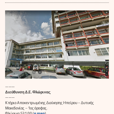
———
Διεύθυνση Δ.Ε. Φλώρινας
———
Κτήριο Αποκεντρωμένης Διοίκησης Ηπείρου – Δυτικής
Μακεδονίας – 1ος όροφος.
Φλώρινα 531 00 (
g.map
)