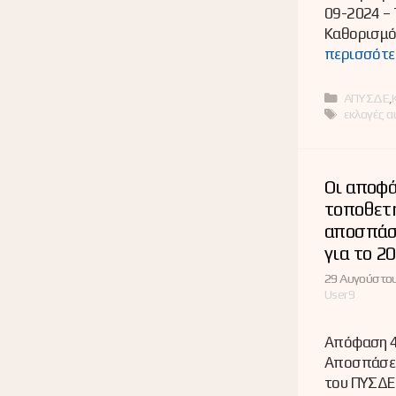
09-2024 – 
Καθορισμό
περισσότε
Κατηγορί
ΑΠΥΣΔΕ
,
Ετικέτες
εκλογές α
Οι αποφά
τοποθετή
αποσπάσ
για το 2
29 Αυγούστου
User9
Απόφαση 4
Αποσπάσει
του ΠΥΣΔΕ