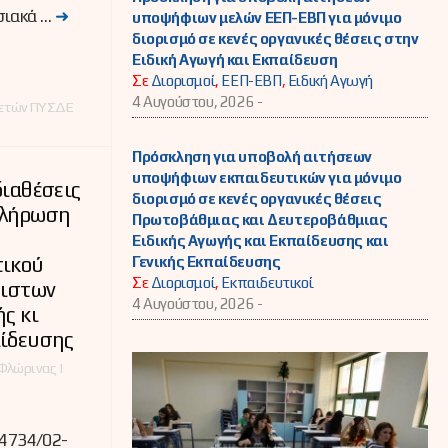
σιακά …
➜
υποψήφιων μελών ΕΕΠ-ΕΒΠ για μόνιμο
διορισμό σε κενές οργανικές θέσεις στην
Ειδική Αγωγή και Εκπαίδευση
Σε
Διορισμοί
,
ΕΕΠ-ΕΒΠ
,
Ειδική Αγωγή
4 Αυγούστου, 2026 -
ρετών ΠΥΣΔΕ
Πρόσκληση για υποβολή αιτήσεων
υποψήφιων εκπαιδευτικών για μόνιμο
διαθέσεις
διορισμό σε κενές οργανικές θέσεις
πλήρωση
Πρωτοβάθμιας και Δευτεροβάθμιας
Ειδικής Αγωγής και Εκπαίδευσης και
τικού
Γενικής Εκπαίδευσης
Σε
Διορισμοί
,
Εκπαιδευτικοί
ριστων
4 Αυγούστου, 2026 -
ς κι
αίδευσης
Φλώρινας |
 4734/02-