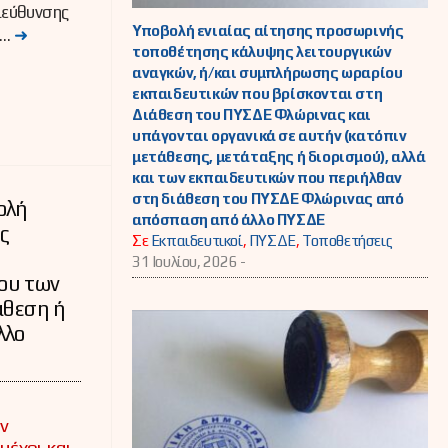
εύθυνσης
Υποβολή ενιαίας αίτησης προσωρινής
 …
➜
τοποθέτησης κάλυψης λειτουργικών
αναγκών, ή/και συμπλήρωσης ωραρίου
εκπαιδευτικών που βρίσκονται στη
Διάθεση του ΠΥΣΔΕ Φλώρινας και
υπάγονται οργανικά σε αυτήν (κατόπιν
μετάθεσης, μετάταξης ή διορισμού), αλλά
και των εκπαιδευτικών που περιήλθαν
στη διάθεση του ΠΥΣΔΕ Φλώρινας από
ολή
απόσπαση από άλλο ΠΥΣΔΕ
ς
Σε
Εκπαιδευτικοί
,
ΠΥΣΔΕ
,
Τοποθετήσεις
31 Ιουλίου, 2026 -
ου των
άθεση ή
λλο
ν
μέχρι και