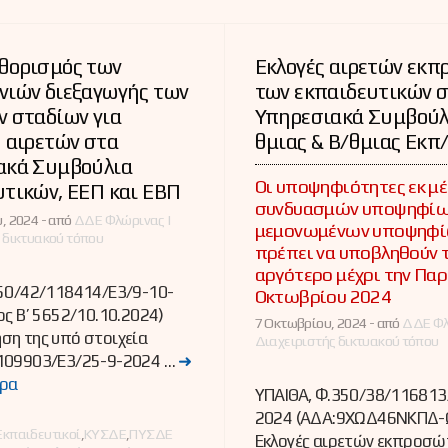
θορισμός των
Εκλογές αιρετών εκ
νιών διεξαγωγής των
των εκπαιδευτικών 
 σταδίων για
Υπηρεσιακά Συμβούλ
 αιρετών στα
θμιας & Β/θμιας Εκπ
ακά Συμβούλια
Οι υποψηφιότητες εκ μ
τικών, ΕΕΠ και ΕΒΠ
συνδυασμών υποψηφίων
, 2024 -
από
ΔΔΕ Φλώρινας |
μεμονωμένων υποψηφί
 δικτυακού τόπου
πρέπει να υποβληθούν 
αργότερο μέχρι την Πα
350/42/118414/E3/9-10-
Οκτωβρίου 2024
ος B’ 5652/10.10.2024)
7 Οκτωβρίου, 2024 -
από
ΔΔΕ Φλ
ση της υπό στοιχεία
Διαχειριστής δικτυακού τόπου
109903/E3/25-9-2024 …
➜
ρα
ΥΠΑΙΘΑ, Φ.350/38/116813
2024 (ΑΔΑ:9ΧΩΔ46ΝΚΠΔ-
ες
Εκπαιδευτικοί
,
ΚΥΣΔΕ
,
ΠΥΣΔΕ
Εκλογές αιρετών εκπροσ