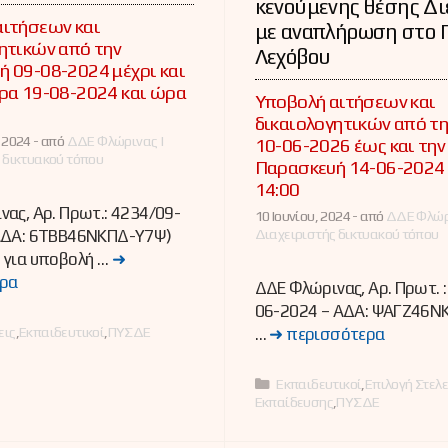
κενούμενης θέσης Δ
αιτήσεων και
με αναπλήρωση στο 
ητικών από την
Λεχόβου
 09-08-2024 μέχρι και
ρα 19-08-2024 και ώρα
Υποβολή αιτήσεων και
δικαιολογητικών από τ
 2024 -
από
ΔΔΕ Φλώρινας |
10-06-2026 έως και την
 δικτυακού τόπου
Παρασκευή 14-06-2024
14:00
ας, Αρ. Πρωτ.: 4234/09-
10 Ιουνίου, 2024 -
από
ΔΔΕ Φλώρ
Διαχειριστής δικτυακού τόπου
ΑΔΑ: 6ΤΒΒ46ΝΚΠΔ-Υ7Ψ)
 για υποβολή …
➜
ρα
ΔΔΕ Φλώρινας, Αρ. Πρωτ. 
06-2024 – ΑΔΑ: ΨΑΓΖ46Ν
ες
εις
,
Εκπαιδευτικοί
,
ΠΥΣΔΕ
…
➜ περισσότερα
Κατηγορίες
Εκπαιδευτικοί
,
Επιλογή Στελ
Εκπαίδευσης
,
ΠΥΣΔΕ