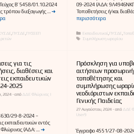
Τεύχος B’ 5458/01.10.2024
09-2024 (ΑΔΑ: 9Λ4946ΝΚ
ς τρόπου διεξαγωγής …
➜
Τοποθετήσεις ή/και διαθέ
ρα
περισσότερα
ες
Κατηγορίες
ΚΥΣΔΕ
,
ΠΥΣΔΕ
,
ΠΥΣΕΕΠ
Εκπαιδευτικοί
,
ΠΥΣΔΕ
,
Τοποθ
Ετικέτες
ιρετών
Συμπλήρωση ωραρίου
σεις για τις
Πρόσκληση για υποβ
σεις, διαθέσεις και
αιτήσεων προσωρινή
εις εκπαιδευτικών
τοποθέτησης και
024-2025
συμπλήρωσης ωραρί
νεοδιόριστων εκπαιδ
, 2024 -
από
ΔΔΕ Φλώρινας |
Γενικής Παιδείας
27 Αυγούστου, 2024 -
από
ΔΔΕ Φ
User9
630/29-8-2024 –
ς εκπαιδευτικών εντός
 Φλώρινας (ΑΔΑ: …
➜
Έγγραφο 4551/27-08-2024