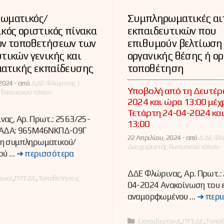
ωματικός/
Συμπληρωματικές αι
κός οριστικός πίνακα
εκπαιδευτικών που
ών τοποθετήσεων των
επιθυμούν βελτίωση
τικών γενικής και
οργανικής θέσης ή ο
ματικής εκπαίδευσης
τοποθέτηση
2024 -
από
ΔΔΕ Φλώρινας |
Υποβολή από τη Δευτέρ
 δικτυακού τόπου
2024 και ώρα 13:00 μέχρ
Τετάρτη 24-04-2024 κα
ας, Αρ. Πρωτ.: 2563/25-
13:00
 ΑΔΑ: 965Μ46ΝΚΠΔ-Ο9Γ
22 Απριλίου, 2024 -
από
ΔΔΕ Φλώ
η συμπληρωματικού/
Διαχειριστής δικτυακού τόπου
ού …
➜ περισσότερα
ΔΔΕ Φλώρινας, Αρ. Πρωτ.:
ες
ικοί
,
ΠΥΣΔΕ
,
Τοποθετήσεις
04-2024 Ανακοίνωση του ε
αναμορφωμένου …
➜ περι
Κατηγορίες
Εκπαιδευτικοί
,
ΠΥΣΔΕ
,
Τοποθ