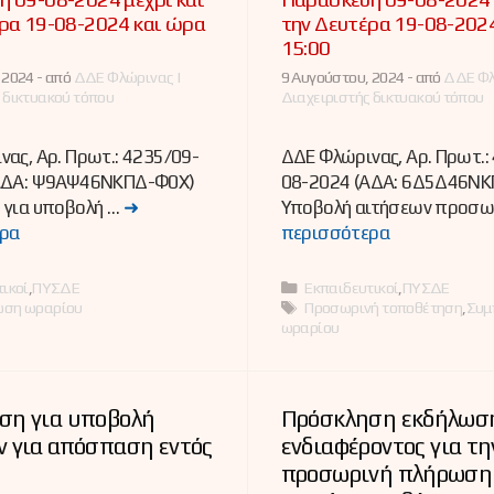
ρα 19-08-2024 και ώρα
την Δευτέρα 19-08-202
15:00
 2024 -
από
ΔΔΕ Φλώρινας |
9 Αυγούστου, 2024 -
από
ΔΔΕ Φλ
 δικτυακού τόπου
Διαχειριστής δικτυακού τόπου
ας, Αρ. Πρωτ.: 4235/09-
ΔΔΕ Φλώρινας, Αρ. Πρωτ.:
ΑΔΑ: Ψ9ΑΨ46ΝΚΠΔ-Φ0Χ)
08-2024 (ΑΔΑ: 6Δ5Δ46ΝΚ
 για υποβολή …
➜
Υποβολή αιτήσεων προσω
ρα
περισσότερα
ες
Κατηγορίες
ικοί
,
ΠΥΣΔΕ
Εκπαιδευτικοί
,
ΠΥΣΔΕ
Ετικέτες
ωση ωραρίου
Προσωρινή τοποθέτηση
,
Συμ
ωραρίου
ση για υποβολή
Πρόσκληση εκδήλωσ
ν για απόσπαση εντός
ενδιαφέροντος για τη
προσωρινή πλήρωση