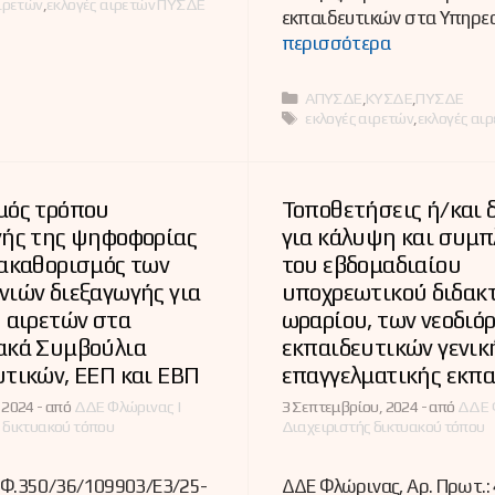
ιρετών
,
εκλογές αιρετών ΠΥΣΔΕ
εκπαιδευτικών στα Υπηρε
περισσότερα
Κατηγορίες
ΑΠΥΣΔΕ
,
ΚΥΣΔΕ
,
ΠΥΣΔΕ
Ετικέτες
εκλογές αιρετών
,
εκλογές αι
μός τρόπου
Τοποθετήσεις ή/και 
γής της ψηφοφορίας
για κάλυψη και συμ
νακαθορισμός των
του εβδομαδιαίου
ιών διεξαγωγής για
υποχρεωτικού διδακ
 αιρετών στα
ωραρίου, των νεοδιό
ακά Συμβούλια
εκπαιδευτικών γενική
τικών, ΕΕΠ και ΕΒΠ
επαγγελματικής εκπ
 2024 -
από
ΔΔΕ Φλώρινας |
3 Σεπτεμβρίου, 2024 -
από
ΔΔΕ 
 δικτυακού τόπου
Διαχειριστής δικτυακού τόπου
. Φ.350/36/109903/E3/25-
ΔΔΕ Φλώρινας, Αρ. Πρωτ.: