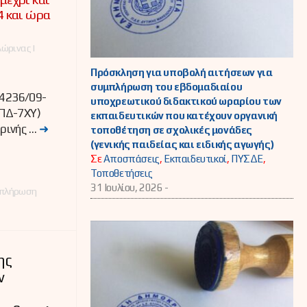
4 και ώρα
ώρινας |
Πρόσκληση για υποβολή αιτήσεων για
συμπλήρωση του εβδομαδιαίου
 4236/09-
υποχρεωτικού διδακτικού ωραρίου των
ΠΔ-7ΧΥ)
εκπαιδευτικών που κατέχουν οργανική
ρινής …
➜
τοποθέτηση σε σχολικές μονάδες
(γενικής παιδείας και ειδικής αγωγής)
Σε
Αποσπάσεις
,
Εκπαιδευτικοί
,
ΠΥΣΔΕ
,
Τοποθετήσεις
31 Ιουλίου, 2026 -
πλήρωση
ης
ν