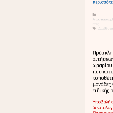
περισσότε
Κατηγορί
Αποσπάσεις
,
σεις
Ετικέτες
Διαθέσει
Πρόσκλη
αιτήσεω
ωραρίου
που κατέ
τοποθέτη
μονάδες 
ειδικής 
Υποβολή 
δικαιολογ
Παρασκευή