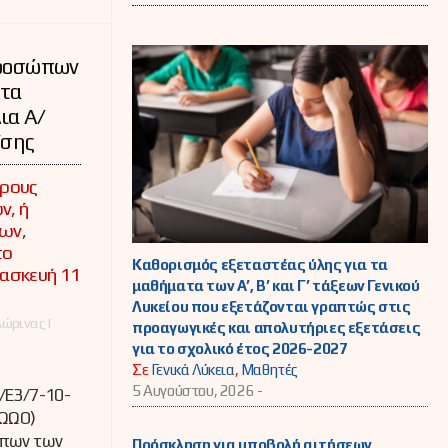
προσώπων
στα
ια Α/
/σης
έρους
, ή
ων,
το
Καθορισμός εξεταστέας ύλης για τα
ρασκευή 11
μαθήματα των Α’, Β’ και Γ’ τάξεων Γενικού
Λυκείου που εξετάζονται γραπτώς στις
ώρινας |
προαγωγικές και απολυτήριες εξετάσεις
για το σχολικό έτος 2026-2027
Σε
Γενικά Λύκεια
,
Μαθητές
5 Αυγούστου, 2026 -
/E3/7-10-
ΩΩΟ)
ώπων των
Πρόσκληση για υποβολή αιτήσεων