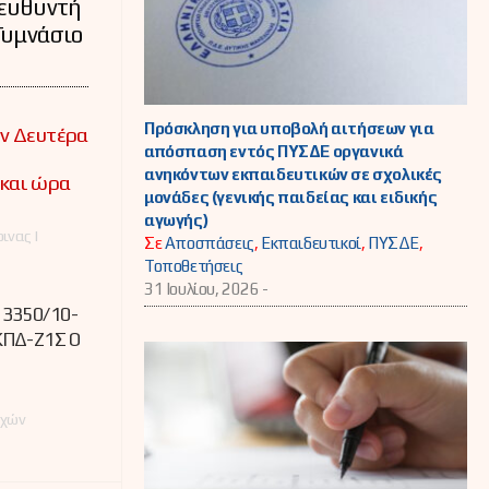
ιευθυντή
Γυμνάσιο
Πρόσκληση για υποβολή αιτήσεων για
ην Δευτέρα
απόσπαση εντός ΠΥΣΔΕ οργανικά
ανηκόντων εκπαιδευτικών σε σχολικές
 και ώρα
μονάδες (γενικής παιδείας και ειδικής
αγωγής)
ινας |
Σε
Αποσπάσεις
,
Εκπαιδευτικοί
,
ΠΥΣΔΕ
,
Τοποθετήσεις
31 Ιουλίου, 2026 -
: 3350/10-
ΚΠΔ-Ζ1Σ Ο
εχών