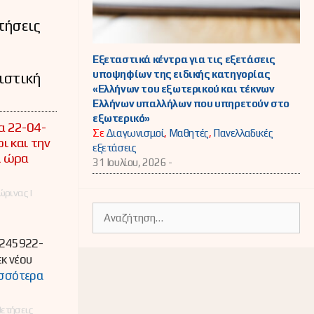
τήσεις
Εξεταστικά κέντρα για τις εξετάσεις
υποψηφίων της ειδικής κατηγορίας
ριστική
«Ελλήνων του εξωτερικού και τέκνων
Ελλήνων υπαλλήλων που υπηρετούν στο
εξωτερικό»
α 22-04-
Σε
Διαγωνισμοί
,
Μαθητές
,
Πανελλαδικές
ι και την
εξετάσεις
ι ώρα
31 Ιουλίου, 2026 -
ρινας |
Αναζήτηση
για:
 245922-
κ νέου
σσότερα
ετήσεις