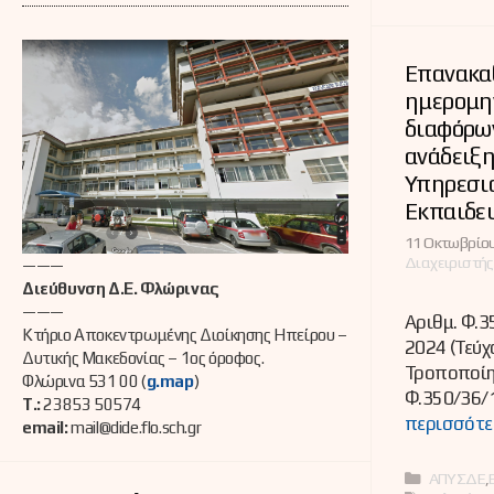
Επανακα
ημερομη
διαφόρων
ανάδειξη
Υπηρεσι
Εκπαιδευ
11 Οκτωβρίου
Διαχειριστής
———
Διεύθυνση Δ.Ε. Φλώρινας
———
Αριθμ. Φ.
Κτήριο Αποκεντρωμένης Διοίκησης Ηπείρου –
2024 (Τεύχ
Δυτικής Μακεδονίας – 1ος όροφος.
Τροποποίη
Φλώρινα 531 00 (
g.map
)
Φ.350/36/
Τ.:
23853 50574
περισσότε
email:
mail@dide.flo.sch.gr
Κατηγορί
ΑΠΥΣΔΕ
,