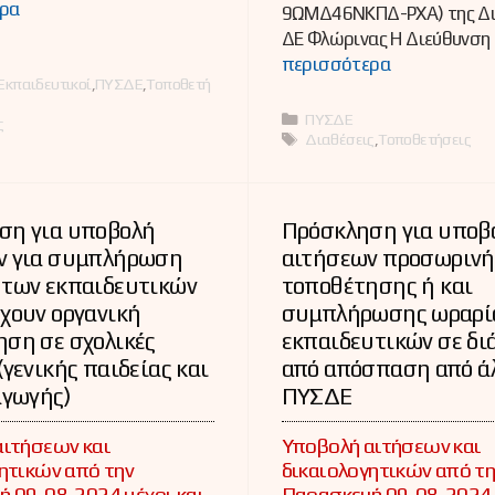
ρα
9ΩΜΔ46ΝΚΠΔ-ΡΧΑ) της Δι
ΔΕ Φλώρινας Η Διεύθυνση
ες
περισσότερα
Εκπαιδευτικοί
,
ΠΥΣΔΕ
,
Τοποθετή
Κατηγορίες
ΠΥΣΔΕ
ς
Ετικέτες
Διαθέσεις
,
Τοποθετήσεις
ση για υποβολή
Πρόσκληση για υποβ
ν για συμπλήρωση
αιτήσεων προσωρινή
 των εκπαιδευτικών
τοποθέτησης ή και
χουν οργανική
συμπλήρωσης ωραρί
ση σε σχολικές
εκπαιδευτικών σε δι
(γενικής παιδείας και
από απόσπαση από ά
αγωγής)
ΠΥΣΔΕ
αιτήσεων και
Υποβολή αιτήσεων και
ητικών από την
δικαιολογητικών από τη
 09-08-2024 μέχρι και
Παρασκευή 09-08-2024 