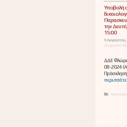
Υποβολή 
δικαιολογ
Παρασκευή
την Δευτέ
15:00
9 Αυγούστου,
Διαχειριστής
ΔΔΕ Φλώριν
08-2024 (
Πρόσκληση
περισσότε
Κατηγορί
Αποσπάσ