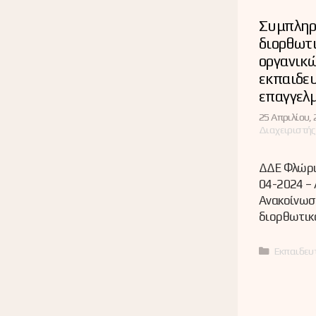
Συμπληρ
διορθωτι
οργανικ
εκπαιδευ
επαγγελ
25 Απριλίου, 
Διαχειριστής
ΔΔΕ Φλώριν
04-2024 –
Ανακοίνωσ
διορθωτικ
Κατηγορί
Εκπαιδευτ