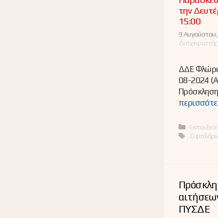
την Δευτέ
15:00
9 Αυγούστου,
Διαχειριστής
ΔΔΕ Φλώριν
08-2024 (
Πρόσκληση
περισσότε
Κατηγορί
Εκπαιδευτ
Ετικέτες
Συμπλήρ
Πρόσκλη
αιτήσεω
ΠΥΣΔΕ