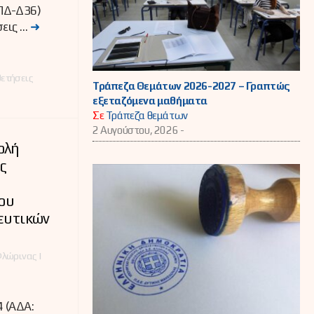
ΠΔ-Δ36)
σεις …
➜
ετήσεις
Τράπεζα Θεμάτων 2026-2027 – Γραπτώς
εξεταζόμενα μαθήματα
Σε
Τράπεζα θεμάτων
2 Αυγούστου, 2026 -
ολή
ς
ου
ευτικών
λώρινας |
 (ΑΔΑ: