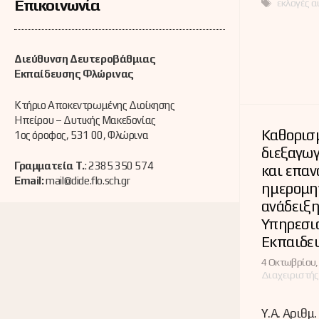
Ετικέτες
Επικοινωνία
εκλογές α
Διεύθυνση Δευτεροβάθμιας
Εκπαίδευσης Φλώρινας
Κτήριο Αποκεντρωμένης Διοίκησης
Ηπείρου – Δυτικής Μακεδονίας
Καθορισ
1ος όροφος, 531 00, Φλώρινα
διεξαγω
Γραμματεία Τ.
: 2385 350 574
και επα
Email:
mail@dide.flo.sch.gr
ημερομην
ανάδειξη
Υπηρεσι
Εκπαιδευ
4 Οκτωβρίου,
Διαχειριστής
Y.A. Αριθμ