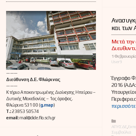
Ανασυγκ
και των
Μετά την 
Διευθυντ
1 Φεβρουαρίο
User9
———
Έγγραφο Φ
Διεύθυνση Δ.Ε. Φλώρινας
2016 (ΑΔΑ
———
Υπουργείου
Κτήριο Αποκεντρωμένης Διοίκησης Ηπείρου –
Περιφερεια
Δυτικής Μακεδονίας – 1ος όροφος.
Φλώρινα 531 00 (
g.map
)
περισσότε
Τ.:
23853 50574
email:
mail@dide.flo.sch.gr
Κατηγορί
ΑΠΥΣΔΕ
,
Εκπ
Συμβούλια