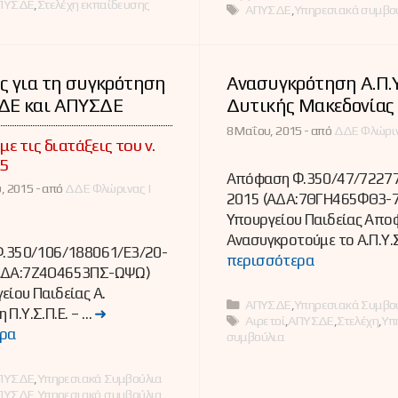
ΠΥΣΔΕ
,
Στελέχη εκπαίδευσης
Ετικέτες
ΑΠΥΣΔΕ
,
Υπηρεσιακά συμβο
ς για τη συγκρότηση
Ανασυγκρότηση Α.Π.Υ.
ΔΕ και ΑΠΥΣΔΕ
Δυτικής Μακεδονίας
8 Μαΐου, 2015 -
από
ΔΔΕ Φλώριν
ε τις διατάξεις του ν.
5
Απόφαση Φ.350/47/72277
, 2015 -
από
ΔΔΕ Φλώρινας |
2015 (ΑΔΑ:7ΘΓΗ465ΦΘ3-7
Υπουργείου Παιδείας Απο
Ανασυγκροτούμε το Α.Π.Υ.Σ
 Φ.350/106/188061/Ε3/20-
περισσότερα
ΑΔΑ:7Ζ4Ο4653ΠΣ-ΩΨΩ)
είου Παιδείας Α.
Κατηγορίες
ΑΠΥΣΔΕ
,
Υπηρεσιακά Συμβο
 Π.Υ.Σ.Π.Ε. – …
➜
Ετικέτες
Αιρετοί
,
ΑΠΥΣΔΕ
,
Στελέχη
,
Υπ
ρα
συμβούλια
ες
ΠΥΣΔΕ
,
Υπηρεσιακά Συμβούλια
ΠΥΣΔΕ
,
Υπηρεσιακά συμβούλια