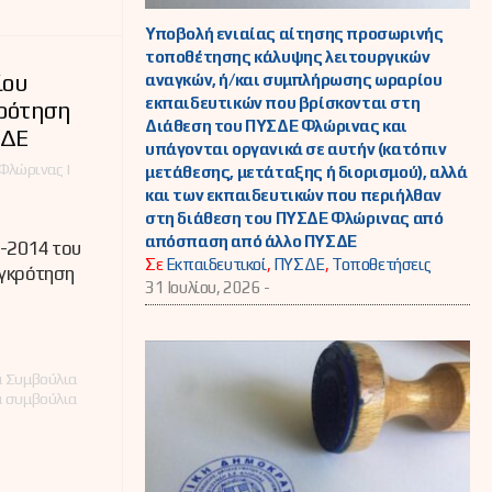
Υποβολή ενιαίας αίτησης προσωρινής
τοποθέτησης κάλυψης λειτουργικών
ίου
αναγκών, ή/και συμπλήρωσης ωραρίου
εκπαιδευτικών που βρίσκονται στη
κρότηση
Διάθεση του ΠΥΣΔΕ Φλώρινας και
ΣΔΕ
υπάγονται οργανικά σε αυτήν (κατόπιν
Φλώρινας |
μετάθεσης, μετάταξης ή διορισμού), αλλά
και των εκπαιδευτικών που περιήλθαν
στη διάθεση του ΠΥΣΔΕ Φλώρινας από
απόσπαση από άλλο ΠΥΣΔΕ
2-2014 του
Σε
Εκπαιδευτικοί
,
ΠΥΣΔΕ
,
Τοποθετήσεις
υγκρότηση
31 Ιουλίου, 2026 -
 Συμβούλια
 συμβούλια