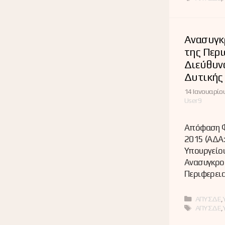
Ανασυγκ
της Περι
Διεύθυν
Δυτικής
14 Ιανουαρίου
User9
Απόφαση Φ
2015 (ΑΔΑ
Υπουργείου
Ανασυγκρο
Περιφερει
Κατηγορί
ΑΠΥΣΔΕ
,
Ετικέτες
ΑΠΥΣΔΕ
,