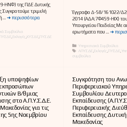
9-ΗΝΦ) της ΠΔΕ Δυτικής
ς Συγκροτούμε τριμελή
Έγγραφο Δ-58/161022/Δ2
ή …
➜ περισσότερα
2014 (ΑΔΑ:7Φ459-ΗΙΧ) το
Υπουργείου Παιδείας Με 
ες
ερωτήματα που …
➜ περι
κά Συμβούλια
ΠΥΣΔΕ
,
Εκλογές
,
ΚΥΣΔΕ
,
ΠΥΣΔΕ
Κατηγορίες
Υπηρεσιακά Συμβούλια
Ετικέτες
ΑΠΥΣΔΕ
,
Εκλογές
,
ΠΥΣΔΕ
,
Υπ
συμβούλια
ξη υποψηφίων
Συγκρότηση του Ανω
 εκπροσώπων
Περιφερειακού Υπηρ
υτικών Β/θμιας
Συμβουλίου Δευτερο
σης στο Α.Π.Υ.Σ.Δ.Ε.
Εκπαίδευσης (Α.Π.Υ.Σ.
Μακεδονίας για τις
Περιφερειακής Διεύ
της 5ης Νοεμβρίου
Εκπαίδευσης Δυτική
Μακεδονίας