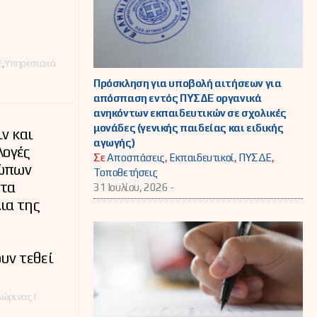
Ε
,
Υπηρεσιακά
Πρόσκληση για υποβολή αιτήσεων για
απόσπαση εντός ΠΥΣΔΕ οργανικά
ανηκόντων εκπαιδευτικών σε σχολικές
μονάδες (γενικής παιδείας και ειδικής
ν και
αγωγής)
λογές
Σε
Αποσπάσεις
,
Εκπαιδευτικοί
,
ΠΥΣΔΕ
,
σώπων
Τοποθετήσεις
στα
31 Ιουλίου, 2026 -
ια της
υν τεθεί
ώρινας |