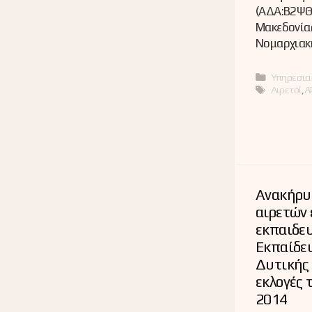
(ΑΔΑ:Β2ΨΘ
Μακεδονία
Νομαρχιακ
Κατηγορί
Υπηρεσια
Ετικέτες
Αιρετοί
,
Α
Ανακήρυ
αιρετών
εκπαιδε
Εκπαίδευ
Δυτικής 
εκλογές 
2014