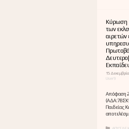
Κύρωση 
των εκλο
αιρετών
υπηρεσι
Πρωτοβά
Δευτερο
Εκπαίδε
15 Δεκεμβρίο
User9
Απόφαση 2
(ΑΔΑ:7ΒΣΚ9
Παιδείας 
αποτελέσμ
Κατηγορί
ΑΠΥΣΔΕ
,