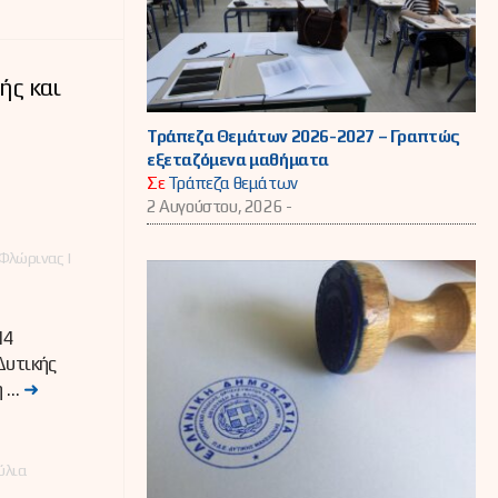
ής και
Τράπεζα Θεμάτων 2026-2027 – Γραπτώς
εξεταζόμενα μαθήματα
Σε
Τράπεζα θεμάτων
2 Αυγούστου, 2026 -
Φλώρινας |
14
Δυτικής
η …
➜
ύλια