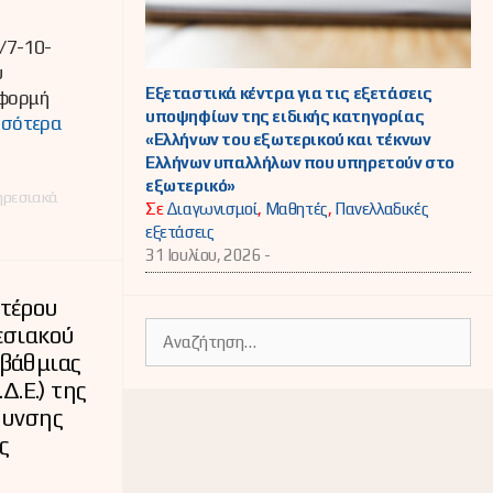
/7-10-
υ
Εξεταστικά κέντρα για τις εξετάσεις
αφορμή
υποψηφίων της ειδικής κατηγορίας
σσότερα
«Ελλήνων του εξωτερικού και τέκνων
Ελλήνων υπαλλήλων που υπηρετούν στο
εξωτερικό»
ηρεσιακά
Σε
Διαγωνισμοί
,
Μαθητές
,
Πανελλαδικές
εξετάσεις
31 Ιουλίου, 2026 -
τέρου
Αναζήτηση
εσιακού
για:
βάθμιας
Δ.Ε.) της
θυνσης
ς