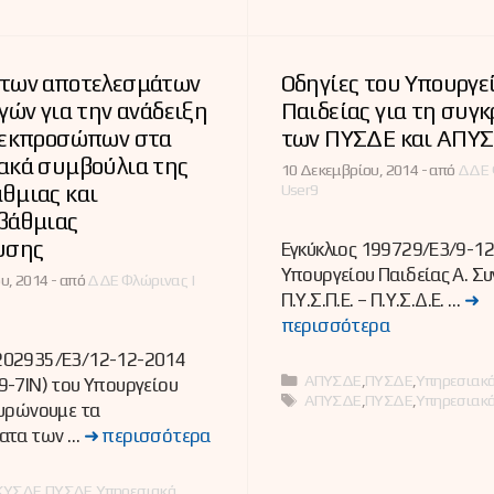
των αποτελεσμάτων
Οδηγίες του Υπουργε
γών για την ανάδειξη
Παιδείας για τη συγ
 εκπροσώπων στα
των ΠΥΣΔΕ και ΑΠΥ
ακά συμβούλια της
10 Δεκεμβρίου, 2014 -
από
ΔΔΕ 
θμιας και
User9
βάθμιας
υσης
Εγκύκλιος 199729/Ε3/9-1
Υπουργείου Παιδείας Α. Σ
υ, 2014 -
από
ΔΔΕ Φλώρινας |
Π.Υ.Σ.Π.Ε. – Π.Υ.Σ.Δ.Ε. …
➜
περισσότερα
02935/Ε3/12-12-2014
Κατηγορίες
ΑΠΥΣΔΕ
,
ΠΥΣΔΕ
,
Υπηρεσιακά
-7ΙΝ) του Υπουργείου
Ετικέτες
ΑΠΥΣΔΕ
,
ΠΥΣΔΕ
,
Υπηρεσιακά
Κυρώνουμε τα
ατα των …
➜ περισσότερα
ες
ΚΥΣΔΕ
,
ΠΥΣΔΕ
,
Υπηρεσιακά