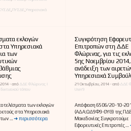
ΚΥΣΔΕ
,
ΠΥΣΔΕ
,
Υπηρεσιακά
σματα εκλογών
Συγκρότηση Εφορευ
 στα Υπηρεσιακά
Επιτροπών στη ΔΔΕ
ια των
Φλώρινας, για τις εκλ
υτικών
5ης Νοεμβρίου 2014, 
βάθμιας
ανάδειξη των αιρετώ
υσης
Υπηρεσιακά Συμβούλ
 2014 -
από
ΔΔΕ Φλώρινας |
21 Οκτωβρίου, 2014 -
από
ΔΔΕ Φ
 δικτυακού τόπου
User9
ποτελέσματα των εκλογών
Απόφαση 6506/20-10-20
ιρετούς στα Υπηρεσιακά
(ΑΔΑ:ΩΔ9Φ9-0ΥΘ) της ΠΔΕ
 των …
➜ περισσότερα
Μακεδονίας Συγκροτούμε
Εφορευτικές Επιτροπές …