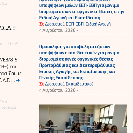
ύλια
υποψήφιων μελών ΕΕΠ-ΕΒΠ για μόνιμο
διορισμό σε κενές οργανικές θέσεις στην
Ειδική Αγωγή και Εκπαίδευση
Σε
Διορισμοί
,
ΕΕΠ-ΕΒΠ
,
Ειδική Αγωγή
Σ.Δ.Ε.
4 Αυγούστου, 2026 -
ας | User9
Πρόσκληση για υποβολή αιτήσεων
υποψήφιων εκπαιδευτικών για μόνιμο
διορισμό σε κενές οργανικές θέσεις
/Ε3/8-5-
Πρωτοβάθμιας και Δευτεροβάθμιας
ΘΞ) του
Ειδικής Αγωγής και Εκπαίδευσης και
φασίζουμε
Γενικής Εκπαίδευσης
.Δ.Ε. …
➜
Σε
Διορισμοί
,
Εκπαιδευτικοί
4 Αυγούστου, 2026 -
ύλια
ηρεσιακά