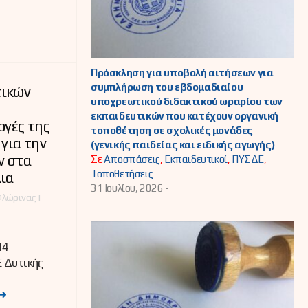
Πρόσκληση για υποβολή αιτήσεων για
συμπλήρωση του εβδομαδιαίου
τικών
υποχρεωτικού διδακτικού ωραρίου των
εκπαιδευτικών που κατέχουν οργανική
ογές της
τοποθέτηση σε σχολικές μονάδες
για την
(γενικής παιδείας και ειδικής αγωγής)
ν στα
Σε
Αποσπάσεις
,
Εκπαιδευτικοί
,
ΠΥΣΔΕ
,
Τοποθετήσεις
ια
31 Ιουλίου, 2026 -
λώρινας |
14
 Δυτικής
➜