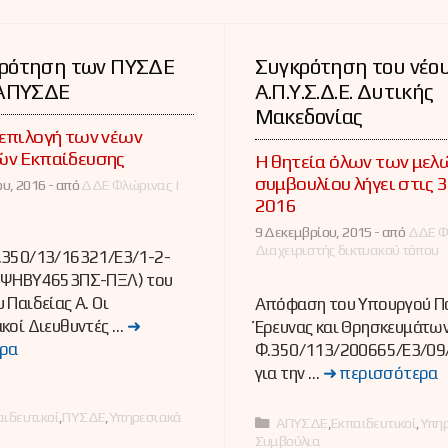
ρότηση των ΠΥΣΔΕ
Συγκρότηση του νέο
 ΑΠΥΣΔΕ
Α.Π.Υ.Σ.Δ.Ε. Δυτικής
Μακεδονίας
επιλογή των νέων
ών Εκπαίδευσης
Η θητεία όλων των μελ
συμβουλίου λήγει στις 
υ, 2016 -
από
ΔΔΕ Φλώρινας |
2016
9 Δεκεμβρίου, 2015 -
από
ΔΔΕ Φ
Διαχειριστής δικτυακού τόπου
.350/13/16321/Ε3/1-2-
:ΨΗΒΥ4653ΠΣ-ΠΞΛ) του
 Παιδείας Α. Οι
Απόφαση του Υπουργού Πα
κοί Διευθυντές …
➜
Έρευνας και Θρησκευμάτω
ρα
Φ.350/113/200665/Ε3/09
για την …
➜ περισσότερα
ες
αιδευτικοί
,
ΠΥΣΔΕ
,
Υπηρεσιακά
Κατηγορίες
ΑΠΥΣΔΕ
,
Εκπαιδευτικοί
,
Υπη
Συμβούλια