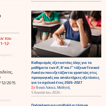
υ
ών του
31-12-
λώρινας |
Καθορισμός εξεταστέας ύλης για τα
μαθήματα των Α’, Β’ και Γ’ τάξεων Γενικού
ιδείας,
Λυκείου που εξετάζονται γραπτώς στις
ν
προαγωγικές και απολυτήριες εξετάσεις
για το σχολικό έτος 2026-2027
/12/2015
Σε
Γενικά Λύκεια
,
Μαθητές
5 Αυγούστου, 2026 -
ρεσιακά
Πρόσκληση για υποβολή αιτήσεων