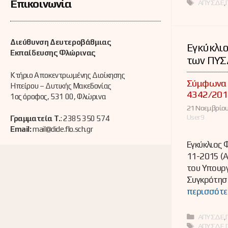
Επικοινωνία
Ετικέτες
ΑΠΥΣΔΕ
,
Διεύθυνση Δευτεροβάθμιας
Εγκύκλιο
Εκπαίδευσης Φλώρινας
των ΠΥΣ
Κτήριο Αποκεντρωμένης Διοίκησης
Σύμφωνα μ
Ηπείρου – Δυτικής Μακεδονίας
4342/201
1ος όροφος, 531 00, Φλώρινα
21 Νοεμβρίου
User9
Γραμματεία Τ.
: 2385 350 574
Email:
mail@dide.flo.sch.gr
Εγκύκλιος
11-2015 (
του Υπουργ
Συγκρότηση
περισσότε
Κατηγορί
ΑΠΥΣΔΕ
,
Ετικέτες
ΑΠΥΣΔΕ
,