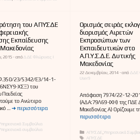
ρότηση του ΑΠΥΣΔΕ
Ορισμός σειράς εκλογ
φερειακής
διορισμός Αιρετών
σης Εκπαίδευσης
Εκπροσώπων των
 Μακεδονίας
Εκπαιδευτικών στο
Α.Π.Υ.Σ.Δ.Ε. Δυτικής
, 2015 -
από
ΔΔΕ Φλώρινας |
Μακεδονίας
22 Δεκεμβρίου, 2014 -
από
ΔΔΕ 
User9
.350/23/5342/Ε3/14-1-
:6ΝΣΥ9-ΧΣΞ) του
 Παιδείας
Απόφαση 7974/22-12-20
τούμε το Ανώτερο
(ΑΔΑ:79Λ69-ΙΧΗ) της ΠΔΕ 
ακό …
➜ περισσότερα
Μακεδονίας Α) Ορίζουμε τ
περισσότερα
ες
Υπηρεσιακά Συμβούλια
Υπηρεσιακά συμβούλια
Κατηγορίες
ΑΠΥΣΔΕ
,
Υπηρεσιακά Συμβο
Ετικέτες
ΑΠΥΣΔΕ