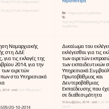
περισσότερα
ες
ΚΥΣΔΕ
,
ΠΥΣΔΕ
,
Υπηρεσιακά
ΚΥΣΔΕ
,
ΠΥΣΔΕ
,
Υπηρεσιακά
Κατηγορίες
Υπηρεσιακά Συμβούλια
Ετικέτες
Αιρετοί
,
ΑΠΥΣΔΕ
,
Εκλογές
,
ΠΥΣΔ
συμβούλια
ηση Νομαρχιακής
Δικαίωμα του εκλέγει
ής στη ΔΔΕ
εκλέγεσθαι για τις εκ
, για τις εκλογές της
των αιρετών εκπρο
βρίου 2014, για την
των εκπαιδευτικών 
 των αιρετών
Υπηρεσιακά Συμβούλ
πων στα Υπηρεσιακά
Πρωτοβάθμιας και
ια
Δευτεροβάθμιας
Εκπαίδευσης που έχο
, 2014 -
από
ΔΔΕ Φλώρινας |
σε διαθεσιμότητα
9 Οκτωβρίου, 2014 -
από
ΔΔΕ Φλ
User9
509/20-10-2014