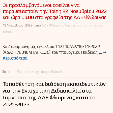
Οι προσλαμβανόμενοι οφείλουν να
παρουσιαστούν την Τρίτη 22 Νοεμβρίου 2022
και ώρα 09.00 στα γραφεία της ΔΔΕ Φλώρινας
18 Νοεμβρίου, 2022 -
από
ΔΔΕ Φλώρινας | Διαχειριστής δικτυακού
τόπου
Κατ’ εφαρμογή της εγκυκλίου 142140/Δ2/16-11-2022
(ΑΔΑ: Ψ70046ΜΤΛΗ-ΞΩΣ) του Υπουργείου Παιδείας, …
➜
περισσότερα
Κατηγορίες
Εκπαιδευτικοί
,
Ενισχυτική Διδασκαλία
Τοποθέτηση και διάθεση εκπαιδευτικών
για την Ενισχυτική Διδασκαλία στα
Γυμνάσια της ΔΔΕ Φλώρινας κατά το
2021-2022