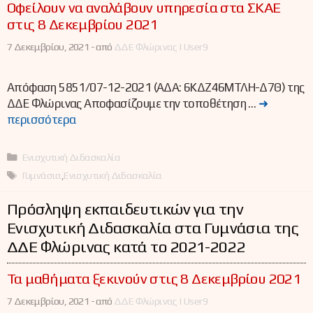
Οφείλουν να αναλάβουν υπηρεσία στα ΣΚΑΕ
στις 8 Δεκεμβρίου 2021
7 Δεκεμβρίου, 2021 -
από
ΔΔΕ Φλώρινας | User9
Απόφαση 5851/07-12-2021 (ΑΔΑ: 6ΚΔΖ46ΜΤΛΗ-Δ7Θ) της
ΔΔΕ Φλώρινας Αποφασίζουμε την τοποθέτηση …
➜
περισσότερα
Κατηγορίες
Ενισχυτική Διδασκαλία
Ετικέτες
Γυμνάσια
,
Ενισχυτική Διδασκαλία
Πρόσληψη εκπαιδευτικών για την
Ενισχυτική Διδασκαλία στα Γυμνάσια της
ΔΔΕ Φλώρινας κατά το 2021-2022
Τα μαθήματα ξεκινούν στις 8 Δεκεμβρίου 2021
7 Δεκεμβρίου, 2021 -
από
ΔΔΕ Φλώρινας | User9