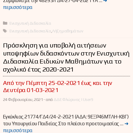
Σύμφωνα με την 48293/ΓΔ4/27-04-2021 ΥΑ …
➜
περισσότερα
Κατηγορίες
Ενισχυτική Διδασκαλία
Ετικέτες
Ενισχυτική Διδασκαλία
,
Λήξη μαθημάτων
Πρόσκληση για υποβολή αιτήσεων
υποψηφίων διδασκόντων στην Ενισχυτική
Διδασκαλία Ειδικών Μαθημάτων για το
σχολικό έτος 2020-2021
Από την Πέμπτη 25-02-2021 έως και την
Δευτέρα 01-03-2021
24 Φεβρουαρίου, 2021 -
από
ΔΔΕ Φλώρινας | User9
Εγκύκλιος 21774/ΓΔ4/24-2-2021 (ΑΔΑ: 9ΕΞΡ46ΜΤΛΗ-ΚΒΓ)
του Υπουργείου Παιδείας Στο πλαίσιο προετοιμασίας …
➜
περισσότερα