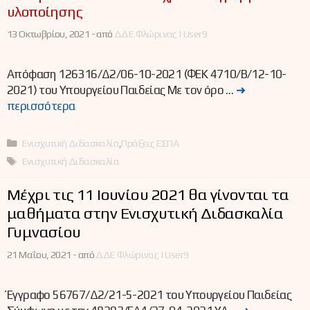
υλοποίησης
13 Οκτωβρίου, 2021 -
από
ΔΔΕ Φλώρινας | User9
Απόφαση 126316/Δ2/06-10-2021 (ΦΕΚ 4710/Β/12-10-
2021) του Υπουργείου Παιδείας Με τον όρο …
➜
περισσότερα
Κατηγορίες
Ενισχυτική Διδασκαλία
,
Πράξεις ΕΣΠΑ
Ετικέτες
Ενισχυτική Διδασκαλία
Μέχρι τις 11 Ιουνίου 2021 θα γίνονται τα
μαθήματα στην Ενισχυτική Διδασκαλία
Γυμνασίου
21 Μαΐου, 2021 -
από
ΔΔΕ Φλώρινας | User9
Έγγραφο 56767/Δ2/21-5-2021 του Υπουργείου Παιδείας