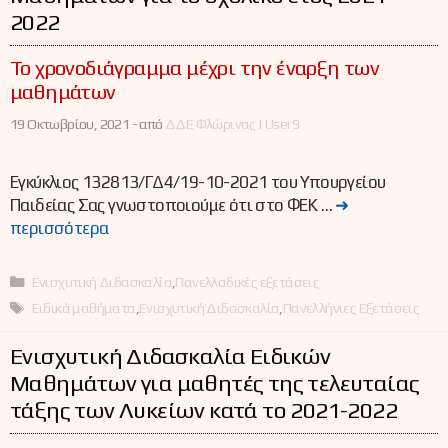
2022
Το χρονοδιάγραμμα μέχρι την έναρξη των
μαθημάτων
19 Οκτωβρίου, 2021 -
από
ΔΔΕ Φλώρινας | User9
Εγκύκλιος 132813/ΓΔ4/19-10-2021 του Υπουργείου
Παιδείας Σας γνωστοποιούμε ότι στο ΦΕΚ …
➜
περισσότερα
Κατηγορίες
Ενισχυτική Διδασκαλία
,
Πανελλαδικές εξετάσεις
Ετικέτες
Ειδικά μαθήματα
,
Ενισχυτική Διδασκαλία
,
Πανελλήνιες Εξετάσεις
Ενισχυτική Διδασκαλία Ειδικών
Μαθημάτων για μαθητές της τελευταίας
τάξης των Λυκείων κατά το 2021-2022