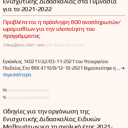
Ενισχυτικής Διδασκαλίας στα Γυμνάσια
για το 2021-2022
Προβλέπεται η πρόσληψη 800 αναπληρωτών/
ωρομισθίων για την υλοποίηση του
προγράμματος
3 Νοεμβρίου, 2021 -
από
ΔΔΕ Φλώρινας | User9
Εγκύκλιος 140211/Δ2/03-11-2021 του Υπουργείου
Παιδείας Στο ΦΕΚ 4710/Β/12-10-2021 δημοσιεύτηκε η …
➜
περισσότερα
Κατηγορίες
Ενισχυτική Διδασκαλία
Ετικέτες
Ενισχυτική Διδασκαλία
Οδηγίες για την οργάνωση της
Ενισχυτικής Διδασκαλίας Ειδικών
Μαθημάτων για το σχολικό έτος 2021-