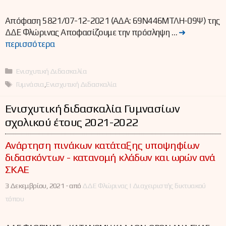
Απόφαση 5821/07-12-2021 (ΑΔΑ: 69Ν446ΜΤΛΗ-09Ψ) της
ΔΔΕ Φλώρινας Αποφασίζουμε την πρόσληψη …
➜
περισσότερα
Κατηγορίες
Ενισχυτική Διδασκαλία
Ετικέτες
Γυμνάσια
,
Ενισχυτική Διδασκαλία
Ενισχυτική διδασκαλία Γυμνασίων
σχολικού έτους 2021-2022
Ανάρτηση πινάκων κατάταξης υποψηφίων
διδασκόντων - κατανομή κλάδων και ωρών ανά
ΣΚΑΕ
3 Δεκεμβρίου, 2021 -
από
ΔΔΕ Φλώρινας | Διαχειριστής δικτυακού
τόπου