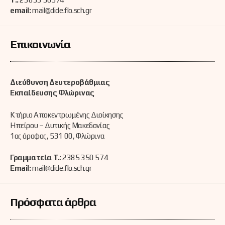
email:
mail@dide.flo.sch.gr
Επικοινωνία
Διεύθυνση Δευτεροβάθμιας
Εκπαίδευσης Φλώρινας
Κτήριο Αποκεντρωμένης Διοίκησης
Ηπείρου – Δυτικής Μακεδονίας
1ος όροφος, 531 00, Φλώρινα
Γραμματεία Τ.
: 2385 350 574
Email:
mail@dide.flo.sch.gr
Πρόσφατα άρθρα