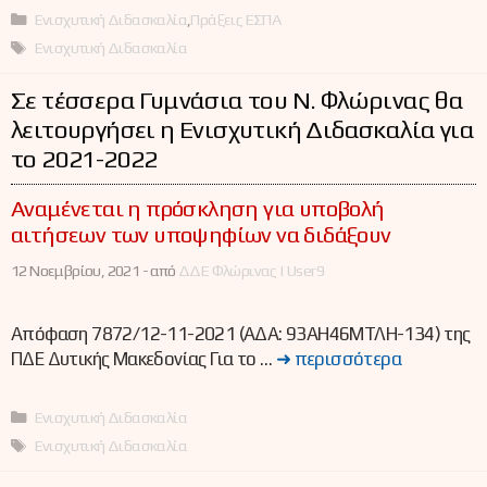
Κατηγορίες
Ενισχυτική Διδασκαλία
,
Πράξεις ΕΣΠΑ
Ετικέτες
Ενισχυτική Διδασκαλία
Σε τέσσερα Γυμνάσια του Ν. Φλώρινας θα
λειτουργήσει η Ενισχυτική Διδασκαλία για
το 2021-2022
Αναμένεται η πρόσκληση για υποβολή
αιτήσεων των υποψηφίων να διδάξουν
12 Νοεμβρίου, 2021 -
από
ΔΔΕ Φλώρινας | User9
Απόφαση 7872/12-11-2021 (ΑΔΑ: 93ΑΗ46ΜΤΛΗ-134) της
ΠΔΕ Δυτικής Μακεδονίας Για το …
➜ περισσότερα
Κατηγορίες
Ενισχυτική Διδασκαλία
Ετικέτες
Ενισχυτική Διδασκαλία