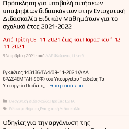
Πρόσκληση για υποβολή αιτήσεων
υποψηφίων διδασκόντων στην Ενισχυτική
Διδασκαλία Ειδικών Μαθημάτων για το
σχολικό έτος 2021-2022
Από Τρίτη 09-11-2021 έως και Παρασκευή 12-
11-2021
9 Νοεμβρίου, 2021 -
από
ΔΔΕ Φλώρινας | User9
Εγκύκλιος 143136/ΓΔ4/09-11-2021 (ΑΔΑ:
6ΡΔΣ46ΜΤΛΗ-9ΘΦ) του Υπουργείου Παιδείας Το
Υπουργείο Παιδείας …
➜ περισσότερα
Κατηγορίες
Ενισχυτική Διδασκαλία
,
Πράξεις ΕΣΠΑ
Ετικέτες
Ειδικά μαθήματα
,
Ενισχυτική Διδασκαλία
Οδηγίες για την οργάνωση της