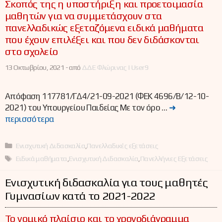
Σκοπός της η υποστήριξη και προετοιμασία
μαθητών για να συμμετάσχουν στα
πανελλαδικώς εξεταζόμενα ειδικά μαθήματα
που έχουν επιλέξει και που δεν διδάσκονται
στο σχολείο
13 Οκτωβρίου, 2021 -
από
ΔΔΕ Φλώρινας | User9
Απόφαση 117781/ΓΔ4/21-09-2021 (ΦΕΚ 4696/Β/12-10-
2021) του Υπουργείου Παιδείας Με τον όρο …
➜
περισσότερα
Κατηγορίες
Ενισχυτική Διδασκαλία
,
Πανελλαδικές εξετάσεις
Ετικέτες
Ειδικά μαθήματα
,
Ενισχυτική Διδασκαλία
,
Πανελλήνιες Εξετάσεις
Ενισχυτική διδασκαλία για τους μαθητές
Γυμνασίων κατά το 2021-2022
Το νομικό πλαίσιο και το χρονοδιάγραμμα