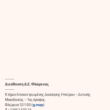
———
Διεύθυνση Δ.Ε. Φλώρινας
———
Κτήριο Αποκεντρωμένης Διοίκησης Ηπείρου – Δυτικής
Μακεδονίας – 1ος όροφος.
Φλώρινα 531 00 (
g.map
)
Τ.:
23853 50574