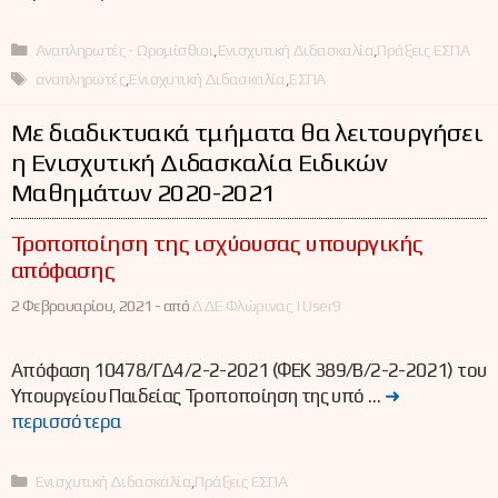
Κατηγορίες
Αναπληρωτές - Ωρομίσθιοι
,
Ενισχυτική Διδασκαλία
,
Πράξεις ΕΣΠΑ
Ετικέτες
αναπληρωτές
,
Ενισχυτική Διδασκαλία
,
ΕΣΠΑ
Με διαδικτυακά τμήματα θα λειτουργήσει
η Ενισχυτική Διδασκαλία Ειδικών
Μαθημάτων 2020-2021
Τροποποίηση της ισχύουσας υπουργικής
απόφασης
2 Φεβρουαρίου, 2021 -
από
ΔΔΕ Φλώρινας | User9
Απόφαση 10478/ΓΔ4/2-2-2021 (ΦΕΚ 389/Β/2-2-2021) του
Υπουργείου Παιδείας Τροποποίηση της υπό …
➜
περισσότερα
Κατηγορίες
Ενισχυτική Διδασκαλία
,
Πράξεις ΕΣΠΑ