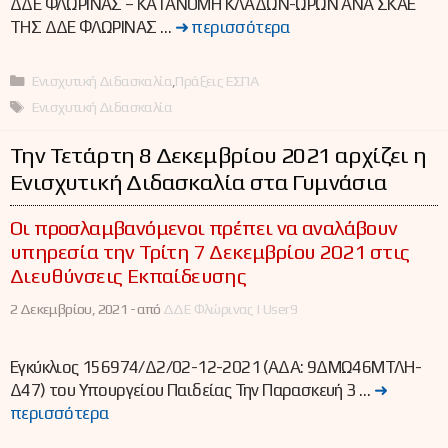
ΔΔΕ ΦΛΩΡΙΝΑΣ – ΚΑΤΑΝΟΜΗ ΚΛΑΔΩΝ-ΩΡΩΝ ΑΝΑ ΣΚΑΕ
ΤΗΣ ΔΔΕ ΦΛΩΡΙΝΑΣ …
➜ περισσότερα
Κατηγορίες
Ενισχυτική Διδασκαλία
,
Πράξεις ΕΣΠΑ
Ετικέτες
Ενισχυτική Διδασκαλία
Την Τετάρτη 8 Δεκεμβρίου 2021 αρχίζει η
Ενισχυτική Διδασκαλία στα Γυμνάσια
Οι προσλαμβανόμενοι πρέπει να αναλάβουν
υπηρεσία την Τρίτη 7 Δεκεμβρίου 2021 στις
Διευθύνσεις Εκπαίδευσης
2 Δεκεμβρίου, 2021 -
από
ΔΔΕ Φλώρινας | User9
Εγκύκλιος 156974/Δ2/02-12-2021 (ΑΔΑ: 9ΔΜΩ46ΜΤΛΗ-
Δ47) του Υπουργείου Παιδείας Την Παρασκευή 3 …
➜
περισσότερα