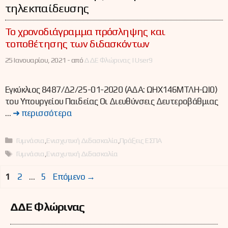
τηλεκπαίδευσης
Το χρονοδιάγραμμα πρόσληψης και
τοποθέτησης των διδασκόντων
25 Ιανουαρίου, 2021 -
από
ΔΔΕ Φλώρινας | User9
Εγκύκλιος 8487/Δ2/25-01-2020 (ΑΔΑ: ΩΗΧ146ΜΤΛΗ-ΩΙ0)
του Υπουργείου Παιδείας Οι Διευθύνσεις Δευτεροβάθμιας
…
➜ περισσότερα
Κατηγορίες
Γυμνάσια
,
Ενισχυτική Διδασκαλία
,
Πράξεις ΕΣΠΑ
Ετικέτες
Γυμνάσια
,
Ενισχυτική Διδασκαλία
Σελίδα
Σελίδα
Σελίδα
1
2
…
5
Επόμενο
→
ΔΔΕ Φλώρινας