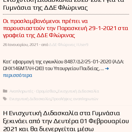
Γυμνάσια της ΔΔΕ Φλώρινας
Οι προσλαμβανόμενοι πρέπει να
παρουσιαστούν την Παρασκευή 29-1-2021 στα
γραφεία της ΔΔΕ Φλώρινας
26 Ιανουαρίου, 2021 -
από
ΔΔΕ Φλώρινας | User9
Κατ’ εφαρμογή της εγκυκλίου 8487/Δ2/25-01-2020 (ΑΔΑ:
ΩΗΧ146ΜΤΛΗ-ΩΙ0) του Υπουργείου Παιδείας, …
➜
περισσότερα
Κατηγορίες
Αναπληρωτές - Ωρομίσθιοι
,
Ενισχυτική Διδασκαλία
Ετικέτες
Ενισχυτική Διδασκαλία
,
Προσλήψεις αναπληρωτών
Η Ενισχυτική Διδασκαλία στα Γυμνάσια
ξεκινάει από την Δευτέρα 01 Φεβρουαρίου
2021 και θα διενεργείται μέσω