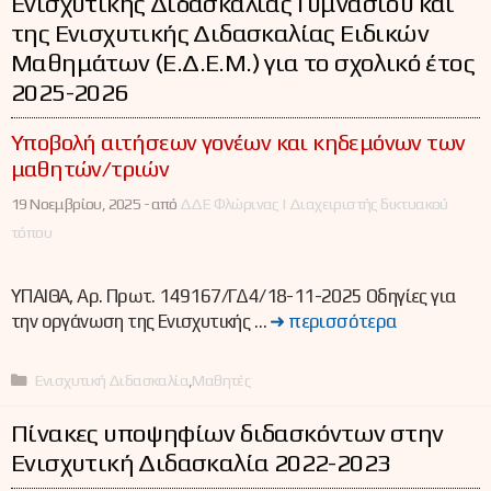
Ενισχυτικής Διδασκαλίας Γυμνασίου και
της Ενισχυτικής Διδασκαλίας Ειδικών
Μαθημάτων (Ε.Δ.Ε.Μ.) για το σχολικό έτος
2025-2026
Υποβολή αιτήσεων γονέων και κηδεμόνων των
μαθητών/τριών
19 Νοεμβρίου, 2025 -
από
ΔΔΕ Φλώρινας | Διαχειριστής δικτυακού
τόπου
ΥΠΑΙΘΑ, Αρ. Πρωτ. 149167/ΓΔ4/18-11-2025 Οδηγίες για
την οργάνωση της Ενισχυτικής …
➜ περισσότερα
Κατηγορίες
Ενισχυτική Διδασκαλία
,
Μαθητές
Πίνακες υποψηφίων διδασκόντων στην
Ενισχυτική Διδασκαλία 2022-2023