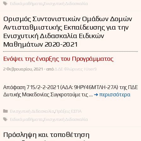
Ετικέτες
Ειδικά μαθήματα
,
Ενισχυτική Διδασκαλία
Ορισμός Συντονιστικών Ομάδων Δομών
Αντισταθμιστικής Εκπαίδευσης για την
Ενισχυτική Διδασκαλία Ειδικών
Μαθημάτων 2020-2021
Ενόψει της έναρξης του Προγράμματος
2 Φεβρουαρίου, 2021 -
από
ΔΔΕ Φλώρινας | User9
Απόφαση 715/2-2-2021 (ΑΔΑ: 9ΗΡΥ46ΜΤΛΗ-27Α) της ΠΔΕ
Δυτικής Μακεδονίας Συγκροτούμε τις …
➜ περισσότερα
Κατηγορίες
Ενισχυτική Διδασκαλία
,
Πράξεις ΕΣΠΑ
Ετικέτες
Ειδικά μαθήματα
,
Ενισχυτική Διδασκαλία
Πρόσληψη και τοποθέτηση