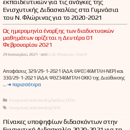
εκπαιδευτικών για τις ανάγκες της
Ενισχυτικής Διδασκαλίας στα Γυμνάσια
του Ν. Φλώρινας για το 2020-2021
Ως ημερομηνία έναρξης των διαδικτυακών
μαθημάτων ορίζεται η Δευτέρα 01
Φεβρουαρίου 2021
29 Ιανουαρίου, 2021 -
από
ΔΔΕ Φλώρινας | User9
Αποφάσεις 329/29-1-2021 (ΑΔΑ: 6Ψ0Ξ46ΜΤΛΗ-ΝΕΡ) και
330/29-1-2021 (ΑΔΑ: ΨΘΖ346ΜΤΛΗ-ΟΚΚ) της Διεύθυνσης
…
➜ περισσότερα
Κατηγορίες
Ενισχυτική Διδασκαλία
,
Πράξεις ΕΣΠΑ
Ετικέτες
Ενισχυτική Διδασκαλία
,
ΕΣΠΑ
Πίνακες υποψηφίων διδασκόντων στην
Ενισχυτική Διδασκαλία 2020-2021 για τα