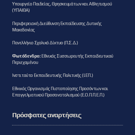
Υπουργείο Παιδείας, Θρησκευμάτων και Αθλητισμού
(ΥΠΑΙΘΑ)
Περιφερειακή Διεύθυνση Εκπαίδευσης Δυτικής
Μακεδονίας
Πανελλήνιο Σχολικό Δίκτυο (Π.Σ.Δ.)
Φωτόδενδρο:
Εθνικός Συσσωρευτής Εκπαιδευτικού
Περιεχομένου
Ινστιτούτο Εκπαιδευτικής Πολιτικής (Ι.ΕΠ.)
Εθνικός Οργανισμός Πιστοποίησης Προσόντων και
Επαγγελματικού Προσανατολισμού (Ε.Ο.Π.Π.Ε.Π.)
Πρόσφατες αναρτήσεις