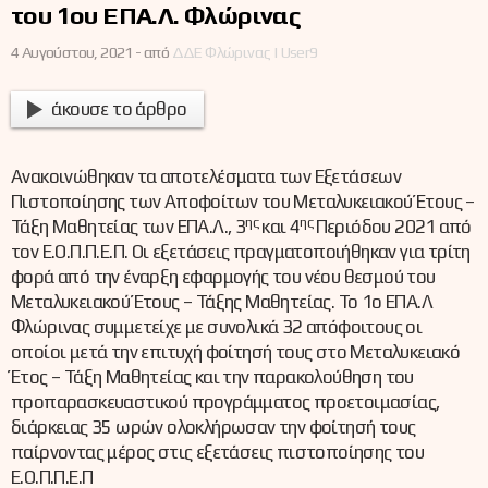
του 1ου ΕΠΑ.Λ. Φλώρινας
4 Αυγούστου, 2021 -
από
ΔΔΕ Φλώρινας | User9
άκουσε το άρθρο
Ανακοινώθηκαν τα αποτελέσματα των Εξετάσεων
Πιστοποίησης των Αποφοίτων του Μεταλυκειακού Έτους –
ης
ης
Τάξη Μαθητείας των ΕΠΑ.Λ., 3
και 4
Περιόδου 2021 από
τον Ε.Ο.Π.Π.Ε.Π. Οι εξετάσεις πραγματοποιήθηκαν για τρίτη
φορά από την έναρξη εφαρμογής του νέου θεσμού του
Μεταλυκειακού Έτους – Τάξης Μαθητείας. Το 1ο ΕΠΑ.Λ
Φλώρινας συμμετείχε με συνολικά 32 απόφοιτους οι
οποίοι μετά την επιτυχή φοίτησή τους στο Μεταλυκειακό
Έτος – Τάξη Μαθητείας και την παρακολούθηση του
προπαρασκευαστικού προγράμματος προετοιμασίας,
διάρκειας 35 ωρών ολοκλήρωσαν την φοίτησή τους
παίρνοντας μέρος στις εξετάσεις πιστοποίησης του
Ε.Ο.Π.Π.Ε.Π