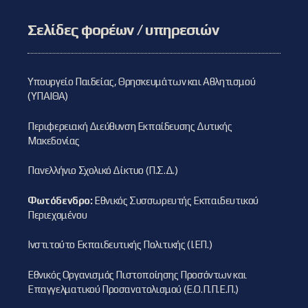
Σελίδες φορέων / υπηρεσιών
Υπουργείο Παιδείας, Θρησκευμάτων και Αθλητισμού
(ΥΠΑΙΘΑ)
Περιφερειακή Διεύθυνση Εκπαίδευσης Δυτικής
Μακεδονίας
Πανελλήνιο Σχολικό Δίκτυο (Π.Σ.Δ.)
Φωτόδενδρο:
Εθνικός Συσσωρευτής Εκπαιδευτικού
Περιεχομένου
Ινστιτούτο Εκπαιδευτικής Πολιτικής (Ι.ΕΠ.)
Εθνικός Οργανισμός Πιστοποίησης Προσόντων και
Επαγγελματικού Προσανατολισμού (Ε.Ο.Π.Π.Ε.Π.)