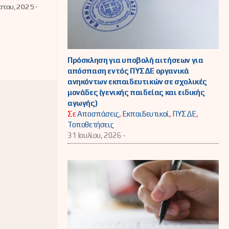
ρωση του
στου, 2025 -
ωτικού
αρίου -
σεις
ευτικών
ΠΥΣΔΕ
ας
Πρόσκληση για υποβολή αιτήσεων για
απόσπαση εντός ΠΥΣΔΕ οργανικά
ανηκόντων εκπαιδευτικών σε σχολικές
μονάδες (γενικής παιδείας και ειδικής
αγωγής)
Σε
Αποσπάσεις
,
Εκπαιδευτικοί
,
ΠΥΣΔΕ
,
Τοποθετήσεις
31 Ιουλίου, 2026 -