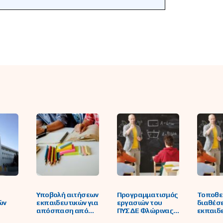
Υποβολή αιτήσεων
Προγραμματισμός
Τοποθε
ών
εκπαιδευτικών για
εργασιών του
διαθέσε
απόσπαση από
ΠΥΣΔΕ Φλώρινας
εκπαιδε
ς
ΠΥΣΠΕ/ΠΥΣΔΕ σε
σχετικά με τις
κάλυψη