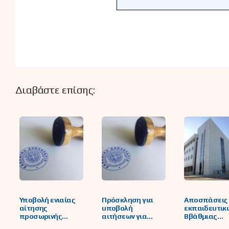
Διαβάστε επίσης:
Υποβολή ενιαίας
Πρόσκληση για
Αποσπάσεις
αίτησης
υποβολή
εκπαιδευτικ
προσωρινής
αιτήσεων για
Ββάθμιας
τοποθέτησης
απόσπαση εντός
εκπαίδευση