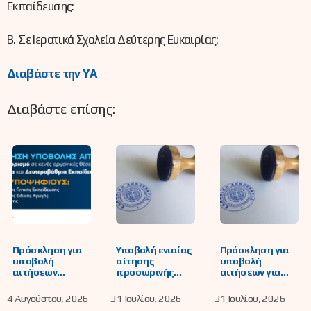
Εκπαίδευσης:
Β. Σε Ιερατικά Σχολεία Δεύτερης Ευκαιρίας:
Διαβάστε την ΥΑ
Διαβάστε επίσης:
Πρόσκληση για
Υποβολή ενιαίας
Πρόσκληση για
υποβολή
αίτησης
υποβολή
αιτήσεων
προσωρινής
αιτήσεων για
υποψήφιων
τοποθέτησης
συμπλήρωση
εκπαιδευτικών
κάλυψης
του
4 Αυγούστου, 2026 -
31 Ιουλίου, 2026 -
31 Ιουλίου, 2026 -
για μόνιμο
λειτουργικών
εβδομαδιαίου