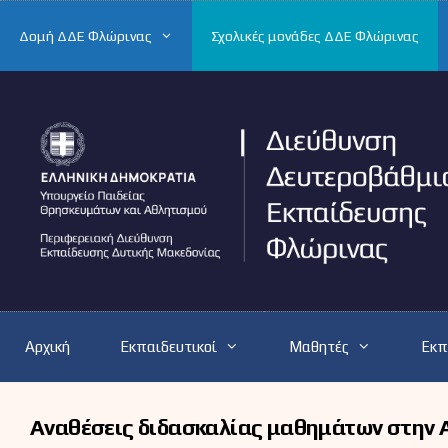
Μετάβαση
σε
Δομή ΔΔΕ Φλώρινας
Σχολικές μονάδες ΔΔΕ Φλώρινας
περιεχόμενο
Αρχική
Εκπαιδευτικοί
Μαθητές
Εκπ
Αναθέσεις διδασκαλίας μαθημάτων στην 