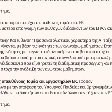
ότημα,
ο ωράριο που έχει ο υπεύθυνος τομέα στο ΕΚ.
 ύστερα από γνώμη των συλλόγων διδασκόντων του ΕΠΑΛ και 
τικής Κατεύθυνσης Προσανατολιστικού χαρακτήρα της Α΄ τάξ
 γίνονται με βάση τις ενότητες των ανωτέρω μαθημάτων. Επιπ
ς ενότητας με το γνωστικό αντικείμενο του βασικού πτυχίου 
υ (διδακτορικό, μεταπτυχιακό, επαγγελματική εμπειρία κ.α.) μ
υνδιδασκαλία που εξυπηρετεί τη διαθεματική προσέγγιση και 
ε στόχο την ανάδειξη των ανωτέρω μαθημάτων.
ς
υπευθύνους Τομέα και Εργαστηρίων ΕΚ
, εφόσον:
να με την απόφαση του Υπουργού Παιδείας και Θρησκευμάτω
 κλάδων – ειδικοτήτων εκπαιδευτικών όλων των τάξεων των 
ότημα,