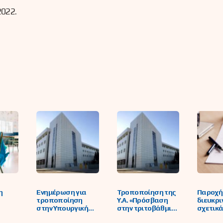
2022.
η
Ενημέρωση για
Τροποποίηση της
Παροχή
τροποποίηση
Υ.Α. «Πρόσβαση
διευκρι
στην Υπουργική
στην τριτοβάθμια
σχετικά
ης Α'
Απόφαση για τις
εκπαίδευση,
επικύρ