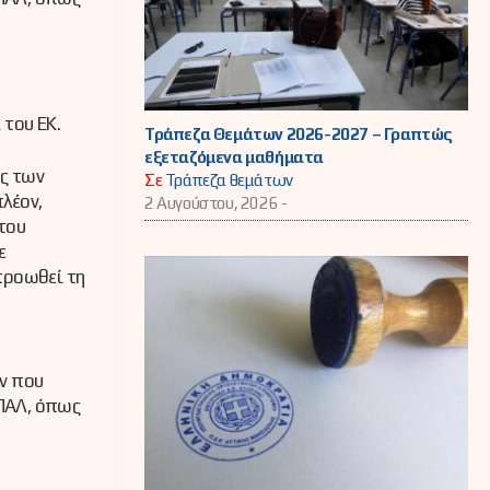
του ΕΚ.
Τράπεζα Θεμάτων 2026-2027 – Γραπτώς
εξεταζόμενα μαθήματα
ης των
Σε
Τράπεζα θεμάτων
λέον,
2 Αυγούστου, 2026 -
του
ε
προωθεί τη
ν που
ΕΠΑΛ, όπως