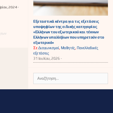
ων που
καν στην
ρίου, 2024 -
α και την
είωση
LLE
Εξεταστικά κέντρα για τις εξετάσεις
υποψηφίων της ειδικής κατηγορίας
«Ελλήνων του εξωτερικού και τέκνων
ήτων
Ελλήνων υπαλλήλων που υπηρετούν στο
εξωτερικό»
Σε
Διαγωνισμοί
,
Μαθητές
,
Πανελλαδικές
εξετάσεις
31 Ιουλίου, 2026 -
Αναζήτηση
για: