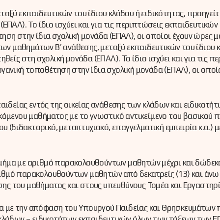
αξύ εκπαιδευτικών του ίδιου κλάδου ή ειδικότητας, προηγείτ
ΕΠΑΛ). Το ίδιο ισχύει και για τις περιπτώσεις εκπαιδευτικών
ηση στην ίδια σχολική μονάδα (ΕΠΑΛ), οι οποίοι έχουν ώρες
των μαθημάτων Β’ ανάθεσης, μεταξύ εκπαιδευτικών του ίδιου 
θείς στη σχολική μονάδα (ΕΠΑΛ). Το ίδιο ισχύει και για τις π
ανική τοποθέτηση στην ίδια σχολική μονάδα (ΕΠΑΛ), οι οποί
ιδείας εντός της οικείας ανάθεσης των κλάδων και ειδικοτή
κόμενου μαθήματος με το γνωστικό αντικείμενο του βασικού π
υ (διδακτορικό, μεταπτυχιακό, επαγγελματική εμπειρία κ.α.) μ
μήμα με αριθμό παρακολουθούντων μαθητών μέχρι και δώδεκα
αριθμό παρακολουθούντων μαθητών από δεκατρείς (13) και άνω
εσης του μαθήματος και στους υπευθύνους Τομέα και Εργαστηρ
 με την απόφαση του Υπουργού Παιδείας και Θρησκευμάτων 
 κλάδων – ειδικοτήτων εκπαιδευτικών όλων των τάξεων των 