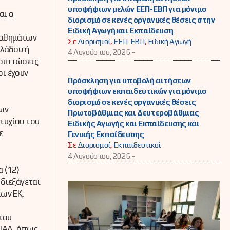
υποψήφιων μελών ΕΕΠ-ΕΒΠ για μόνιμο
αι ο
διορισμό σε κενές οργανικές θέσεις στην
Ειδική Αγωγή και Εκπαίδευση
 μαθημάτων
Σε
Διορισμοί
,
ΕΕΠ-ΕΒΠ
,
Ειδική Αγωγή
κλάδου ή
4 Αυγούστου, 2026 -
εριπτώσεις
οι έχουν
Πρόσκληση για υποβολή αιτήσεων
υποψήφιων εκπαιδευτικών για μόνιμο
διορισμό σε κενές οργανικές θέσεις
των
Πρωτοβάθμιας και Δευτεροβάθμιας
τυχίου του
Ειδικής Αγωγής και Εκπαίδευσης και
ε
Γενικής Εκπαίδευσης
Σε
Διορισμοί
,
Εκπαιδευτικοί
4 Αυγούστου, 2026 -
 (12)
 διεξάγεται
ίων ΕΚ,
που
ΕΠΑΛ, όπως