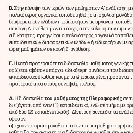
Β.
Στην κάλυψη των ωρών των μαθημάτων Α’ ανάθεσης, μετ
παλαιότερος οργανικά τοποθετηθείς στη σχολική μονάδα (
διαφορετικών κλάδων ή ειδικοτήτων με οργανική τοποθέτ
σε κοινή Α’ ανάθεση. Αντίστοιχα, στην κάλυψη των ωρών 
ειδικότητας, προηγείται ο παλαιότερος οργανικά τοποθετη
εκπαιδευτικών διαφορετικών κλάδων ή ειδικοτήτων με οργ
ώρες μαθημάτων σε κοινή Β’ ανάθεση.
Γ.
Η κατά προτεραιότητα διδασκαλία μαθήματος γενικής πα
ορίζεται εφόσον υπάρχει ειδικότερη συνάφεια του διδασ
εκπαιδευτικού καθώς και με τα εξειδικευμένα προσόντα το
προτεραιότητα στους συναφείς τίτλους.
Δ.
Η διδασκαλία
του μαθήματος της Πληροφορικής
σε τ
διεξάγεται από έναν (1) εκπαιδευτικό, ενώ σε τμήμα με 
από δύο (2) εκπαιδευτικούς). Δίνεται η δυνατότητα ανάθ
εφόσον:
α)
έχουν σε πρώτη ανάθεση το ανωτέρω μάθημα σύμφωνα
καθορίζει την αντιστοιχία διδασκομένων μαθημάτων και