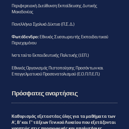
Περιφερειακή Διεύθυνση Εκπαίδευσης Δυτικής
Μακεδονίας
Πανελλήνιο Σχολικό Δίκτυο (Π.Σ.Δ.)
Φωτόδενδρο:
Εθνικός Συσσωρευτής Εκπαιδευτικού
Περιεχομένου
Ινστιτούτο Εκπαιδευτικής Πολιτικής (Ι.ΕΠ.)
Εθνικός Οργανισμός Πιστοποίησης Προσόντων και
Επαγγελματικού Προσανατολισμού (Ε.Ο.Π.Π.Ε.Π.)
Πρόσφατες αναρτήσεις
Καθορισμός εξεταστέας ύλης για τα μαθήματα των
Α’, Β’ και Γ’ τάξεων Γενικού Λυκείου που εξετάζονται
γραπτώς στις προαγωγικές και απολυτήριες