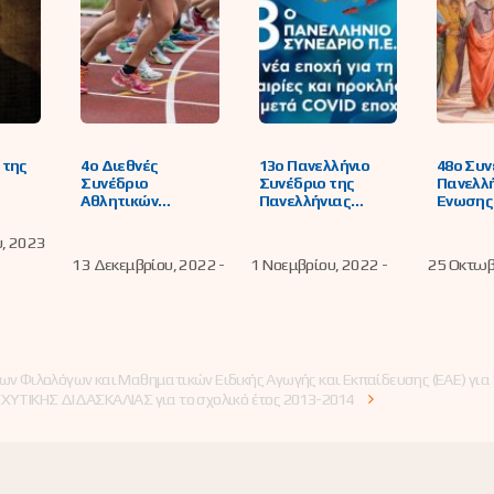
 της
4ο Διεθνές
13o Πανελλήνιο
48o Συν
Συνέδριο
Συνέδριο της
Πανελλ
Αθλητικών
Πανελλήνιας
Ένωσης
Επιστημών
Ένωσης
Φιλολό
Βιοεπιστημόνων
υ, 2023
13 Δεκεμβρίου, 2022 -
1 Νοεμβρίου, 2022 -
25 Οκτωβ
ν Φιλολόγων και Μαθηματικών Ειδικής Αγωγής και Εκπαίδευσης (ΕΑΕ) για 
ΥΤΙΚΗΣ ΔΙΔΑΣΚΑΛΙΑΣ για το σχολικό έτος 2013-2014