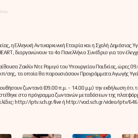
τόπου
ας, η Ελληνική Αντικαρκινική Εταιρία και η Σχολή Δημόσιας Υγ
EART, διοργανώνουν το 4ο Πανελλήνιο Συνέδριο για τον έλεγχ
αίθουσα Ζακλίν Ντε Ρομιγύ του Υπουργείου Παιδείας, ώρες 09.0
 Εκπ/σης, τα οποία θα παρουσιάσουν Προγράμματα Αγωγής Υγε
θήσουν ζωντανά (09.00 π.μ. – 14.00 μ.μ) την εκδήλωση ότι τ
ροστέθηκε στο πρόγραμμα ζωντανών μεταδόσεων της πλατφόρ
ες: http://iptv.sch.gr/live ή http://vod.sch.gr/video/iptv/646