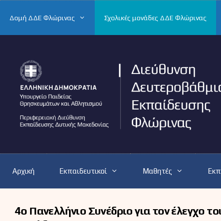
Μετάβαση
σε
Δομή ΔΔΕ Φλώρινας
Σχολικές μονάδες ΔΔΕ Φλώρινας
περιεχόμενο
Αρχική
Εκπαιδευτικοί
Μαθητές
Εκπ
4ο Πανελλήνιο Συνέδριο για τον έλεγχο 