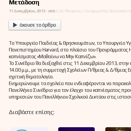
Μετάδοση
11 Δεκεμβρίου, 2013 -
από
ΔΔΕ Φλώρινας | Διαχειριστής δικτυακού 
άκουσε το άρθρο
Tο Υπουργείο Παιδείας & Θρησκευμάτων, το Υπουργείο Υγεί
Πανεπιστημίου Harvard, στο πλαίσιο του Προγράμματος H
καπνίσματος «Μαθαίνω να Μην Καπνίζω».
Το Συνέδριο θα διεξαχθεί στις 11 Δεκεμβρίου 2013, στην 
14.00 μ.μ., με τη συμμετοχή Σχολείων Π/θμιας & Δ/θμιας
σχετική θεματολογία.
Ενημερώνουμε τα σχολεία που ενδιαφέρονται να παρακολου
Πανελλήνιο Συνέδριο για τον έλεγχο του καπνίσματος π
υπηρεσιών του Πανελλήνιου Σχολικού Δικτύου στις ιστοσελίδ
Διαβάστε επίσης: