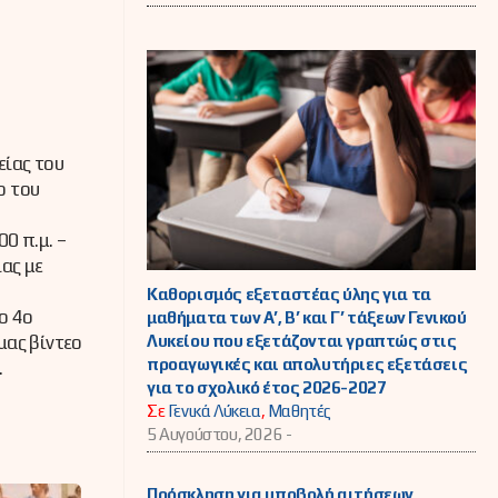
είας του
ο του
0 π.μ. –
ίας με
Καθορισμός εξεταστέας ύλης για τα
ο 4ο
μαθήματα των Α’, Β’ και Γ’ τάξεων Γενικού
Λυκείου που εξετάζονται γραπτώς στις
μας βίντεο
προαγωγικές και απολυτήριες εξετάσεις
.
για το σχολικό έτος 2026-2027
Σε
Γενικά Λύκεια
,
Μαθητές
5 Αυγούστου, 2026 -
Πρόσκληση για υποβολή αιτήσεων