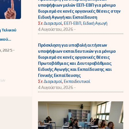
υποψήφιων μελών ΕΕΠ-ΕΒΠ για μόνιμο
διορισμό σε κενές οργανικές θέσεις στην
Ειδική Αγωγή και Εκπαίδευση
Σε
Διορισμοί
,
ΕΕΠ-ΕΒΠ
,
Ειδική Αγωγή
4 Αυγούστου, 2026 -
 Τελικού
ικού
και Τελικού
Πρόσκληση για υποβολή αιτήσεων
ρικού
υ, 2025 -
υποψήφιων εκπαιδευτικών για μόνιμο
για την
διορισμό σε κενές οργανικές θέσεις
ή
αμένου
Πρωτοβάθμιας και Δευτεροβάθμιας
ευτικών
Ειδικής Αγωγής και Εκπαίδευσης και
ν της
Γενικής Εκπαίδευσης
νσης
των
οβάθμιας
Σε
Διορισμοί
,
Εκπαιδευτικοί
ευσης
4 Αυγούστου, 2026 -
ας