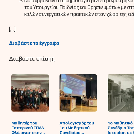
Να συμβάλουν στη δημιουργία βίντεο μικρού μήκου
του Υπουργείου Παιδείας και Θρησκευμάτων με στ
καλών συνεργατικών πρακτικών στον χώρο της ειδι
[…]
Διαβάστε το έγγραφο
Διαβάστε επίσης:
Μαθητές του
Απολογισμός του
1ο Μαθητικό
Εσπερινού ΕΠΑΛ
1ου Μαθητικού
Συνέδριο Το
Φλώρινας στην
Συνεδρίου
Ιστορίας, με 