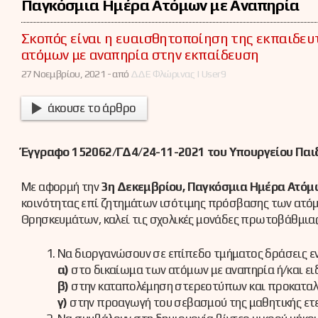
Παγκόσμια Ημέρα Ατόμων με Αναπηρία
Σκοπός είναι η ευαισθητοποίηση της εκπαιδευ
ατόμων με αναπηρία στην εκπαίδευση
27 Νοεμβρίου, 2021 -
από
ΔΔΕ Φλώρινας | User9
άκουσε το άρθρο
Έγγραφο 152062/ΓΔ4/24-11-2021 του Υπουργείου Παι
Με αφορμή την
3η Δεκεμβρίου, Παγκόσμια Ημέρα Ατόμ
κοινότητας επί ζητημάτων ισότιμης πρόσβασης των ατόμω
Θρησκευμάτων, καλεί τις σχολικές μονάδες πρωτοβάθμια
Να διοργανώσουν σε επίπεδο τμήματος δράσεις ε
α)
στο δικαίωμα των ατόμων με αναπηρία ή/και ειδ
β)
στην καταπολέμηση στερεοτύπων και προκαταλ
γ)
στην προαγωγή του σεβασμού της μαθητικής ετε