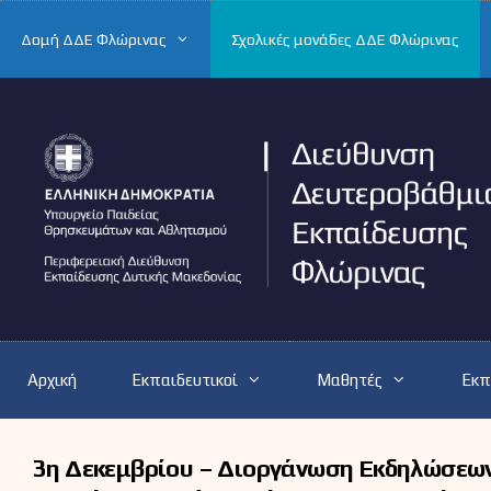
Μετάβαση
σε
Δομή ΔΔΕ Φλώρινας
Σχολικές μονάδες ΔΔΕ Φλώρινας
περιεχόμενο
Αρχική
Εκπαιδευτικοί
Μαθητές
Εκπ
3η Δεκεμβρίου – Διοργάνωση Εκδηλώσεων