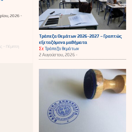
υμάτων
ητισμού,
 Ζαχαράκη
ρίου, 2026 -
Δ.Ε.
ς
νίας
Τράπεζα Θεμάτων 2026-2027 – Γραπτώς
εξεταζόμενα μαθήματα
ς – Πέμπτη
Σε
Τράπεζα θεμάτων
2 Αυγούστου, 2026 -