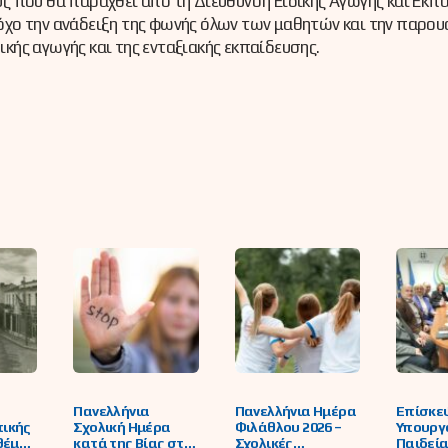
ς που θα παραχθεί από τη Διεύθυνση Ειδικής Αγωγής και Εκπ
όχο την ανάδειξη της φωνής όλων των μαθητών και την παρο
κής αγωγής και της ενταξιακής εκπαίδευσης.
Πανελλήνια
Πανελλήνια Ημέρα
Επίσκε
πικής
Σχολική Ημέρα
Φιλάθλου 2026 –
Υπουργ
θέμα:
κατά της Βίας στο
Σχολικές
Παιδεία