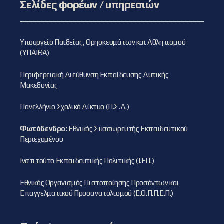
Σελίδες φορέων / υπηρεσιών
Υπουργείο Παιδείας, Θρησκευμάτων και Αθλητισμού
(ΥΠΑΙΘΑ)
Περιφερειακή Διεύθυνση Εκπαίδευσης Δυτικής
Μακεδονίας
Πανελλήνιο Σχολικό Δίκτυο (Π.Σ.Δ.)
Φωτόδενδρο:
Εθνικός Συσσωρευτής Εκπαιδευτικού
Περιεχομένου
Ινστιτούτο Εκπαιδευτικής Πολιτικής (Ι.ΕΠ.)
Εθνικός Οργανισμός Πιστοποίησης Προσόντων και
Επαγγελματικού Προσανατολισμού (Ε.Ο.Π.Π.Ε.Π.)