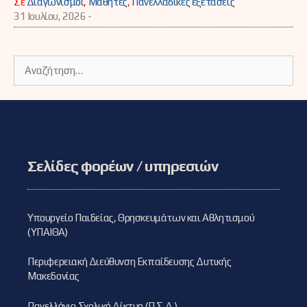
Σε
Διαγωνισμοί
,
Μαθητές
,
Πανελλαδικές εξετάσεις
31 Ιουλίου, 2026 -
Αναζήτηση
για:
Σελίδες φορέων / υπηρεσιών
Υπουργείο Παιδείας, Θρησκευμάτων και Αθλητισμού
(ΥΠΑΙΘΑ)
Περιφερειακή Διεύθυνση Εκπαίδευσης Δυτικής
Μακεδονίας
Πανελλήνιο Σχολικό Δίκτυο (Π.Σ.Δ.)